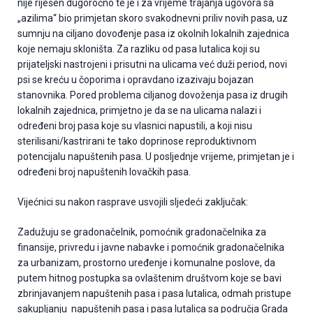
nije riješen dugoročno te je i za vrijeme trajanja ugovora sa
„azilima“ bio primjetan skoro svakodnevni priliv novih pasa, uz
sumnju na ciljano dovođenje pasa iz okolnih lokalnih zajednica
koje nemaju skloništa. Za razliku od pasa lutalica koji su
prijateljski nastrojeni i prisutni na ulicama već duži period, novi
psi se kreću u čoporima i opravdano izazivaju bojazan
stanovnika. Pored problema ciljanog dovoženja pasa iz drugih
lokalnih zajednica, primjetno je da se na ulicama nalazi i
određeni broj pasa koje su vlasnici napustili, a koji nisu
sterilisani/kastrirani te tako doprinose reproduktivnom
potencijalu napuštenih pasa. U posljednje vrijeme, primjetan je i
određeni broj napuštenih lovačkih pasa.
Vijećnici su nakon rasprave usvojili sljedeći zaključak:
Zadužuju se gradonačelnik, pomoćnik gradonačelnika za
finansije, privredu i javne nabavke i pomoćnik gradonačelnika
za urbanizam, prostorno uređenje i komunalne poslove, da
putem hitnog postupka sa ovlaštenim društvom koje se bavi
zbrinjavanjem napuštenih pasa i pasa lutalica, odmah pristupe
sakupljanju napuštenih pasa i pasa lutalica sa područja Grada