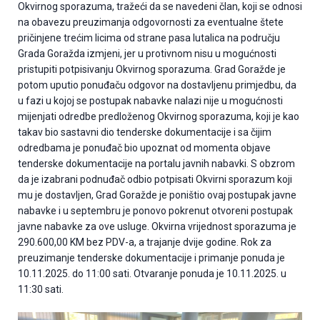
Okvirnog sporazuma, tražeći da se navedeni član, koji se odnosi
na obavezu preuzimanja odgovornosti za eventualne štete
pričinjene trećim licima od strane pasa lutalica na području
Grada Goražda izmjeni, jer u protivnom nisu u mogućnosti
pristupiti potpisivanju Okvirnog sporazuma. Grad Goražde je
potom uputio ponuđaču odgovor na dostavljenu primjedbu, da
u fazi u kojoj se postupak nabavke nalazi nije u mogućnosti
mijenjati odredbe predloženog Okvirnog sporazuma, koji je kao
takav bio sastavni dio tenderske dokumentacije i sa čijim
odredbama je ponuđač bio upoznat od momenta objave
tenderske dokumentacije na portalu javnih nabavki. S obzrom
da je izabrani podnuđač odbio potpisati Okvirni sporazum koji
mu je dostavljen, Grad Goražde je poništio ovaj postupak javne
nabavke i u septembru je ponovo pokrenut otvoreni postupak
javne nabavke za ove usluge. Okvirna vrijednost sporazuma je
290.600,00 KM bez PDV-a, a trajanje dvije godine. Rok za
preuzimanje tenderske dokumentacije i primanje ponuda je
10.11.2025. do 11:00 sati. Otvaranje ponuda je 10.11.2025. u
11:30 sati.