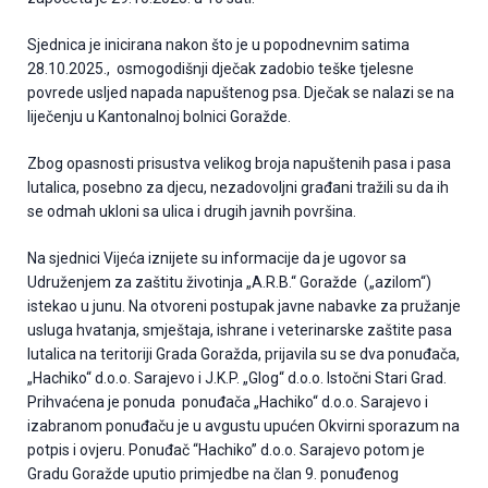
Sjednica je inicirana nakon što je u popodnevnim satima
28.10.2025., osmogodišnji dječak zadobio teške tjelesne
povrede usljed napada napuštenog psa. Dječak se nalazi se na
liječenju u Kantonalnoj bolnici Goražde.
Zbog opasnosti prisustva velikog broja napuštenih pasa i pasa
lutalica, posebno za djecu, nezadovoljni građani tražili su da ih
se odmah ukloni sa ulica i drugih javnih površina.
Na sjednici Vijeća iznijete su informacije da je ugovor sa
Udruženjem za zaštitu životinja „A.R.B.“ Goražde („azilom“)
istekao u junu. Na otvoreni postupak javne nabavke za pružanje
usluga hvatanja, smještaja, ishrane i veterinarske zaštite pasa
lutalica na teritoriji Grada Goražda, prijavila su se dva ponuđača,
„Hachiko“ d.o.o. Sarajevo i J.K.P. „Glog“ d.o.o. Istočni Stari Grad.
Prihvaćena je ponuda ponuđača „Hachiko“ d.o.o. Sarajevo i
izabranom ponuđaču je u avgustu upućen Okvirni sporazum na
potpis i ovjeru. Ponuđač “Hachiko” d.o.o. Sarajevo potom je
Gradu Goražde uputio primjedbe na član 9. ponuđenog