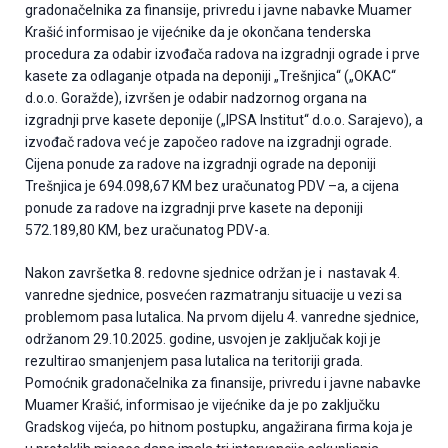
gradonačelnika za finansije, privredu i javne nabavke Muamer
Krašić informisao je vijećnike da je okončana tenderska
procedura za odabir izvođača radova na izgradnji ograde i prve
kasete za odlaganje otpada na deponiji „Trešnjica“ („OKAC“
d.o.o. Goražde), izvršen je odabir nadzornog organa na
izgradnji prve kasete deponije („IPSA Institut“ d.o.o. Sarajevo), a
izvođač radova već je započeo radove na izgradnji ograde.
Cijena ponude za radove na izgradnji ograde na deponiji
Trešnjica je 694.098,67 KM bez uračunatog PDV –a, a cijena
ponude za radove na izgradnji prve kasete na deponiji
572.189,80 KM, bez uračunatog PDV-a.
Nakon završetka 8. redovne sjednice održan je i nastavak 4.
vanredne sjednice, posvećen razmatranju situacije u vezi sa
problemom pasa lutalica. Na prvom dijelu 4. vanredne sjednice,
održanom 29.10.2025. godine, usvojen je zaključak koji je
rezultirao smanjenjem pasa lutalica na teritoriji grada.
Pomoćnik gradonačelnika za finansije, privredu i javne nabavke
Muamer Krašić, informisao je vijećnike da je po zaključku
Gradskog vijeća, po hitnom postupku, angažirana firma koja je