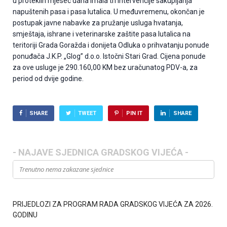
u proteklih mjesec dana imala tri intervencije sakupljanja
napuštenih pasa i pasa lutalica. U međuvremenu, okončan je
postupak javne nabavke za pružanje usluga hvatanja,
smještaja, ishrane i veterinarske zaštite pasa lutalica na
teritoriji Grada Goražda i donijeta Odluka o prihvatanju ponude
ponuđača J.K.P. „Glog” d.o.o. Istočni Stari Grad. Cijena ponude
za ove usluge je 290.160,00 KM bez uračunatog PDV-a, za
period od dvije godine.
SHARE
TWEET
PIN IT
SHARE
- NAJAVE SJEDNICA GRADSKOG VIJEĆA -
Trenutno nema zakazane sjednice
PRIJEDLOZI ZA PROGRAM RADA GRADSKOG VIJEĆA ZA 2026.
GODINU