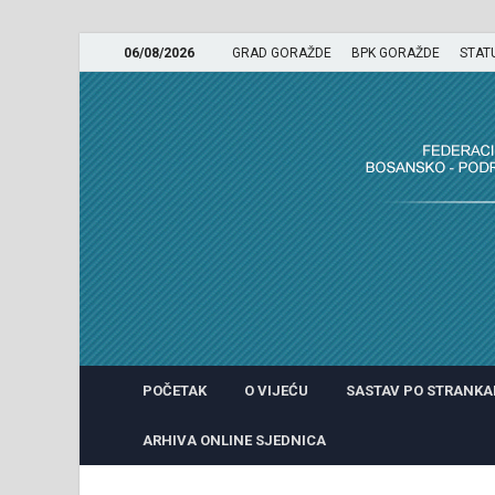
06/08/2026
GRAD GORAŽDE
BPK GORAŽDE
STAT
GRADSKO VIJEĆE GRADA 
POČETAK
O VIJEĆU
SASTAV PO STRANK
ARHIVA ONLINE SJEDNICA