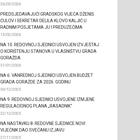
26/03/2026
PREDSJEDAVAJUĆI GRADSKOG VIJEĆA DŽENIS
ĆULOV I SEKRETAR DELILA KLOVO KALJIĆ U
RADNIM POSJETAMA JU I PREDUZEĆIMA
13/02/2026
NA 10. REDOVNOJ SJEDNICI USVOJEN IZVJEŠTAJ
O KORIŠTENJU STANOVA U VLASNIŠTVU GRADA
GORAŽDA
31/01/2026
NA 6. VANREDNOJ SJEDNICI USVOJEN BUDŽET
GRADA GORAŽDE ZA 2026. GODINU
30/12/2025
NA 9. REDOVNOJ SJEDNICI USVOJENE IZMJENE
REGULACIONOG PLANA „RASADNIK“
22/12/2025
NA NASTAVKU 8. REDOVNE SJEDNICE NOVI
VIJEĆNIK DAO SVEČANU IZJAVU
27/11/2025