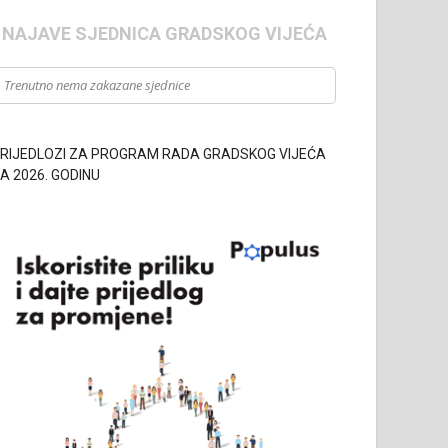
- NAJAVE SJEDNICA GRADSKOG VIJEĆA
Trenutno nema zakazane sjednice
RIJEDLOZI ZA PROGRAM RADA GRADSKOG VIJEĆA
A 2026. GODINU