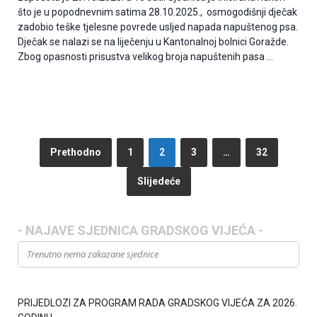
što je u popodnevnim satima 28.10.2025., osmogodišnji dječak
zadobio teške tjelesne povrede usljed napada napuštenog psa.
Dječak se nalazi se na liječenju u Kantonalnoj bolnici Goražde.
Zbog opasnosti prisustva velikog broja napuštenih pasa …
Prethodno
1
2
3
…
32
Slijedeće
- NAJAVE SJEDNICA GRADSKOG VIJEĆA -
Trenutno nema zakazane sjednice
PRIJEDLOZI ZA PROGRAM RADA GRADSKOG VIJEĆA ZA 2026.