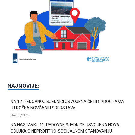
e
l
e
f
t
b
l
a
n
k
NAJNOVIJE:
NA 12. REDOVNOJ SJEDNICI USVOJENA ČETIRI PROGRAMA
UTROŠKA NOVČANIH SREDSTAVA
04/06/2026
NA NASTAVKU 11. REDOVNE SJEDNICE USVOJENA NOVA
ODLUKA O NEPROFITNO-SOCIJALNOM STANOVANJU