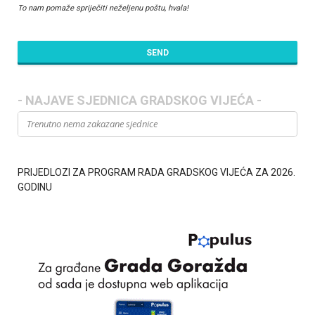
To nam pomaže spriječiti neželjenu poštu, hvala!
SEND
T
h
- NAJAVE SJEDNICA GRADSKOG VIJEĆA -
i
Trenutno nema zakazane sjednice
s
f
i
e
PRIJEDLOZI ZA PROGRAM RADA GRADSKOG VIJEĆA ZA 2026.
l
GODINU
d
s
h
o
u
l
d
b