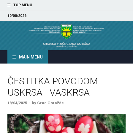
TOP MENU
10/08/2026
GRADSKO VIJEĆE GRADA
GORAŽDA
MAIN MENU
ČESTITKA POVODOM
USKRSA I VASKRSA
18/04/2025
-
by
Grad Goražde