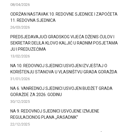
08/04/2026
ODRŽAN NASTAVAK 10. REDOVNE SJEDNICE I ZAPOČETA
11. REDOVNA SJEDNICA
26/03/2026
PREDSJEDAVAJUĆI GRADSKOG VIJEĆA DŽENIS ĆULOV I
SEKRETAR DELILA KLOVO KALJIĆ U RADNIM POSJETAMA
JU I PREDUZEĆIMA
13/02/2026
NA 10. REDOVNOJ SJEDNICI USVOJEN IZVJEŠTAJ O
KORIŠTENJU STANOVA U VLASNIŠTVU GRADA GORAŽDA
31/01/2026
NA 6. VANREDNOJ SJEDNICI USVOJEN BUDŽET GRADA
GORAŽDE ZA 2026. GODINU
30/12/2025
NA 9. REDOVNOJ SJEDNICI USVOJENE IZMJENE
REGULACIONOG PLANA „RASADNIK“
22/12/2025