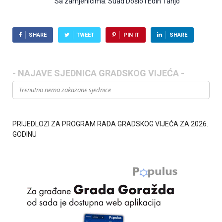
Sa zamjenicima: Suad Došlo i Edin Tanjo
SHARE
TWEET
PIN IT
SHARE
- NAJAVE SJEDNICA GRADSKOG VIJEĆA -
Trenutno nema zakazane sjednice
PRIJEDLOZI ZA PROGRAM RADA GRADSKOG VIJEĆA ZA 2026.
GODINU