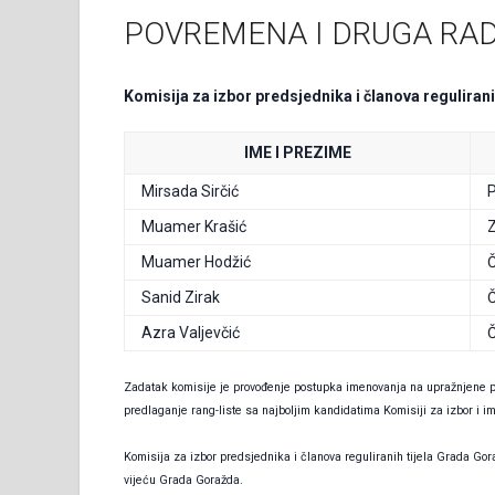
POVREMENA I DRUGA RAD
Komisija za izbor predsjednika i članova reguliran
IME I PREZIME
Mirsada Sirčić
P
Muamer Krašić
Z
Muamer Hodžić
Č
Sanid Zirak
Č
Azra Valjevčić
Č
Zadatak komisije je provođenje postupka imenovanja na upražnjene po
predlaganje rang-liste sa najboljim kandidatima Komisiji za izbor i 
Komisija za izbor predsjednika i članova reguliranih tijela Grada Go
vijeću Grada Goražda.