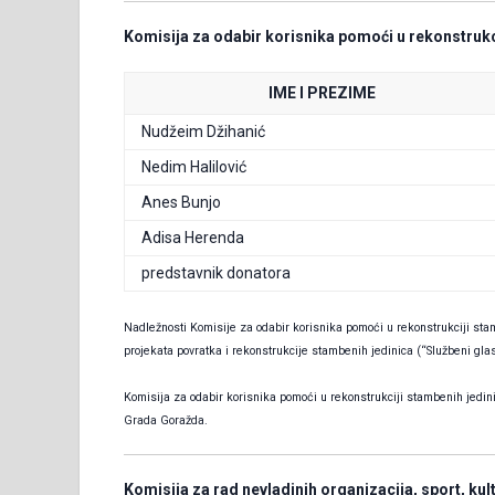
Komisija za odabir korisnika pomoći u rekonstrukc
IME I PREZIME
Nudžeim Džihanić
Nedim Halilović
Anes Bunjo
Adisa Herenda
predstavnik donatora
Nadležnosti Komisije za odabir korisnika pomoći u rekonstrukciji st
projekata povratka i rekonstrukcije stambenih jedinica (“Službeni glas
Komisija za odabir korisnika pomoći u rekonstrukciji stambenih jedi
Grada Goražda.
Komisija za rad nevladinih organizacija, sport, kul