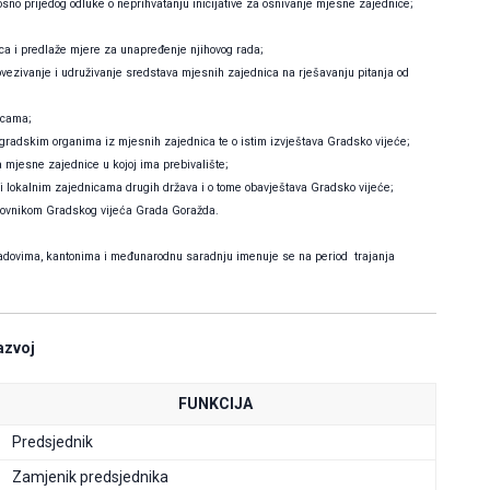
sno prijedog odluke o neprihvatanju inicijative za osnivanje mjesne zajednice;
a i predlaže mjere za unapređenje njihovog rada;
ezivanje i udruživanje sredstava mjesnih zajednica na rješavanju pitanja od
icama;
 gradskim organima iz mjesnih zajednica te o istim izvještava Gradsko vijeće;
 mjesne zajednice u kojoj ima prebivalište;
i lokalnim zajednicama drugih država i o tome obavještava Gradsko vijeće;
slovnikom Gradskog vijeća Grada Goražda.
adovima, kantonima i međunarodnu saradnju imenuje se na period trajanja
razvoj
FUNKCIJA
Predsjednik
Zamjenik predsjednika