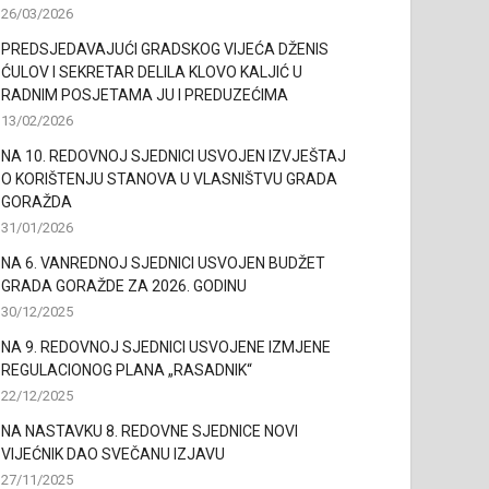
26/03/2026
PREDSJEDAVAJUĆI GRADSKOG VIJEĆA DŽENIS
ĆULOV I SEKRETAR DELILA KLOVO KALJIĆ U
RADNIM POSJETAMA JU I PREDUZEĆIMA
13/02/2026
NA 10. REDOVNOJ SJEDNICI USVOJEN IZVJEŠTAJ
O KORIŠTENJU STANOVA U VLASNIŠTVU GRADA
GORAŽDA
31/01/2026
NA 6. VANREDNOJ SJEDNICI USVOJEN BUDŽET
GRADA GORAŽDE ZA 2026. GODINU
30/12/2025
NA 9. REDOVNOJ SJEDNICI USVOJENE IZMJENE
REGULACIONOG PLANA „RASADNIK“
22/12/2025
NA NASTAVKU 8. REDOVNE SJEDNICE NOVI
VIJEĆNIK DAO SVEČANU IZJAVU
27/11/2025