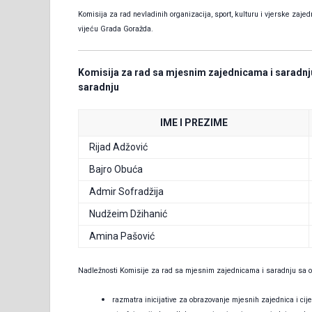
Komisija za rad nevladinih organizacija, sport, kulturu i vjerske za
vijeću Grada Goražda.
Komisija za rad sa mjesnim zajednicama i saradn
saradnju
IME I PREZIME
Rijad Adžović
Bajro Obuća
Admir Sofradžija
Nudžeim Džihanić
Amina Pašović
Nadležnosti Komisije za rad sa mjesnim zajednicama i saradnju sa 
razmatra inicijative za obrazovanje mjesnih zajednica i cije