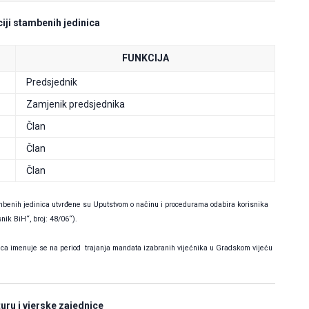
iji stambenih jedinica
FUNKCIJA
Predsjednik
Zamjenik predsjednika
Član
Član
Član
ambenih jedinica utvrđene su Uputstvom o načinu i procedurama odabira korisnika
nik BiH“, broj: 48/06“).
nica imenuje se na period trajanja mandata izabranih vijećnika u Gradskom vijeću
turu i vjerske zajednice