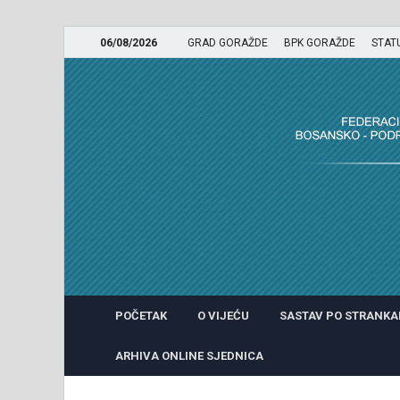
06/08/2026
GRAD GORAŽDE
BPK GORAŽDE
STAT
GRADSKO VIJEĆE GRADA 
POČETAK
O VIJEĆU
SASTAV PO STRANK
ARHIVA ONLINE SJEDNICA