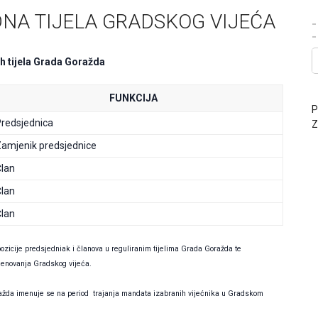
NA TIJELA GRADSKOG VIJEĆA
-
ih tijela Grada Goražda
FUNKCIJA
P
redsjednica
Z
amjenik predsjednice
lan
lan
lan
zicije predsjedniak i članova u reguliranim tijelima Grada Goražda te
imenovanja Gradskog vijeća.
ražda
imenuje se na period trajanja mandata izabranih vijećnika u Gradskom