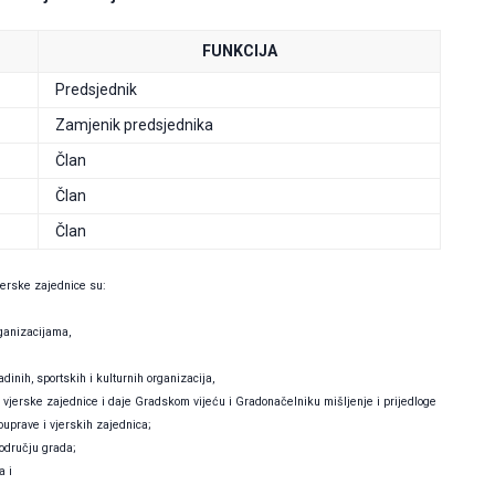
FUNKCIJA
Predsjednik
Zamjenik predsjednika
Član
Član
Član
vjerske zajednice su:
ganizacijama,
nih, sportskih i kulturnih organizacija,
a vjerske zajednice i daje Gradskom vijeću i Gradonačelniku mišljenje i prijedloge
ouprave i vjerskih zajednica;
području grada;
a i