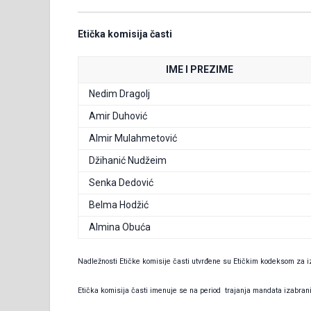
Etička komisija časti
IME I PREZIME
Nedim Dragolj
Amir Duhović
Almir Mulahmetović
Džihanić Nudžeim
Senka Dedović
Belma Hodžić
Almina Obuća
Nadležnosti Etičke komisije časti utvrđene su Etičkim kodeksom za 
Etička komisija časti imenuje se na period trajanja mandata izabra