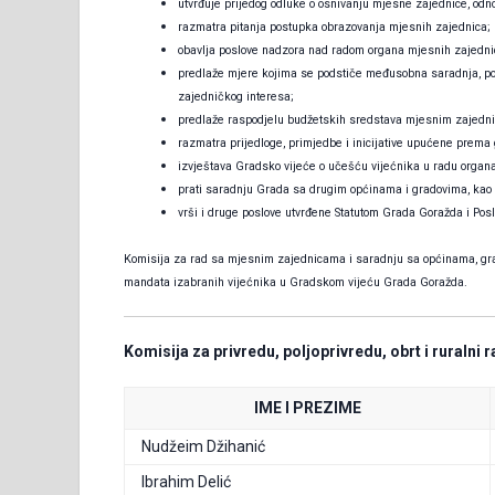
utvrđuje prijedog odluke o osnivanju mjesne zajednice, odno
razmatra pitanja postupka obrazovanja mjesnih zajednica;
obavlja poslove nadzora nad radom organa mjesnih zajednic
predlaže mjere kojima se podstiče međusobna saradnja, pov
zajedničkog interesa;
predlaže raspodjelu budžetskih sredstava mjesnim zajedn
razmatra prijedloge, primjedbe i inicijative upućene prema
izvještava Gradsko vijeće o učešću vijećnika u radu organa
prati saradnju Grada sa drugim općinama i gradovima, kao 
vrši i druge poslove utvrđene Statutom Grada Goražda i Po
Komisija za rad sa mjesnim zajednicama i saradnju sa općinama, gr
mandata izabranih vijećnika u Gradskom vijeću Grada Goražda.
Komisija za privredu, poljoprivredu, obrt i ruralni 
IME I PREZIME
Nudžeim Džihanić
Ibrahim Delić