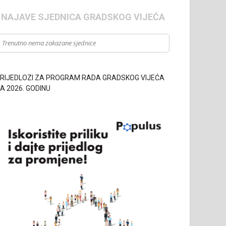
- NAJAVE SJEDNICA GRADSKOG VIJEĆA
Trenutno nema zakazane sjednice
RIJEDLOZI ZA PROGRAM RADA GRADSKOG VIJEĆA
A 2026. GODINU