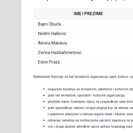
IME I PREZIME
Bajro Obuća
Nedim Halilović
Almira Malokos
Zerina Hadžiahmetović
Edvin Pršeš
Nadležnosti Komisije za rad nevladinih organizacija, sport, kulturu i 
osigurava saradnju sa nevladinim, sportskim i kulturnim or
prati rad nevladinih, sportskih i kulturnih organizacija,
predlaže mjere Gradskom vijeću za unapređenje rada nevladi
prati sprovođenje zakona i drugih propisa koji se odnose n
o pojedinim pitanjima iz odnosa organa vlasti i lokalne sam
ostvaruje saradnju sa institucijama vjerskih zajednica na 
vrši i druge poslove određene općim aktima Gradskog vijeć