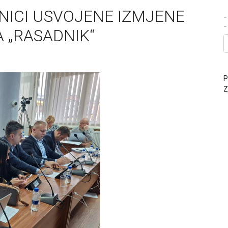
NICI USVOJENE IZMJENE
-
 „RASADNIK“
P
Z