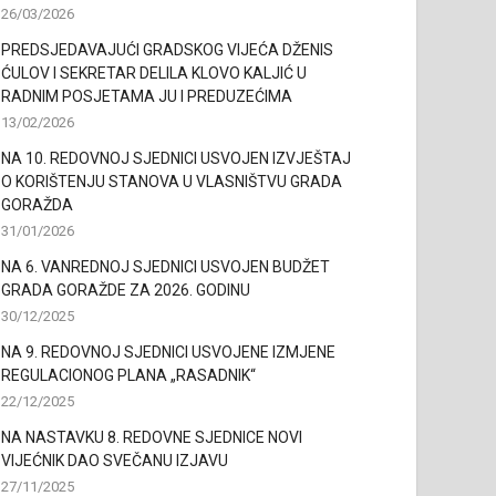
26/03/2026
PREDSJEDAVAJUĆI GRADSKOG VIJEĆA DŽENIS
ĆULOV I SEKRETAR DELILA KLOVO KALJIĆ U
RADNIM POSJETAMA JU I PREDUZEĆIMA
13/02/2026
NA 10. REDOVNOJ SJEDNICI USVOJEN IZVJEŠTAJ
O KORIŠTENJU STANOVA U VLASNIŠTVU GRADA
GORAŽDA
31/01/2026
NA 6. VANREDNOJ SJEDNICI USVOJEN BUDŽET
GRADA GORAŽDE ZA 2026. GODINU
30/12/2025
NA 9. REDOVNOJ SJEDNICI USVOJENE IZMJENE
REGULACIONOG PLANA „RASADNIK“
22/12/2025
NA NASTAVKU 8. REDOVNE SJEDNICE NOVI
VIJEĆNIK DAO SVEČANU IZJAVU
27/11/2025