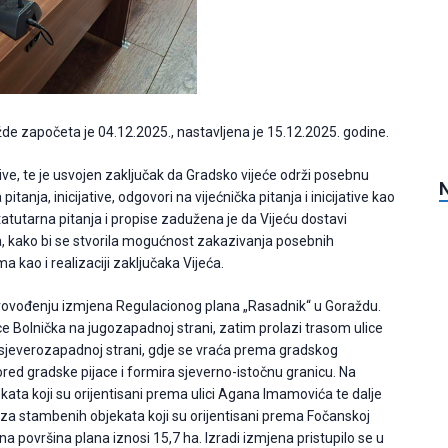
e započeta je 04.12.2025., nastavljena je 15.12.2025. godine.
ijative, te je usvojen zaključak da Gradsko vijeće održi posebnu
tanja, inicijative, odgovori na vijećnička pitanja i inicijative kao
statutarna pitanja i propise zadužena je da Vijeću dostavi
a, kako bi se stvorila mogućnost zakazivanja posebnih
a kao i realizaciji zaključaka Vijeća.
 provođenju izmjena Regulacionog plana „Rasadnik“ u Goraždu.
e Bolnička na jugozapadnoj strani, zatim prolazi trasom ulice
sjeverozapadnoj strani, gdje se vraća prema gradskog
 pored gradske pijace i formira sjeverno-istočnu granicu. Na
ekata koji su orijentisani prema ulici Agana Imamovića te dalje
iza stambenih objekata koji su orijentisani prema Fočanskoj
 površina plana iznosi 15,7 ha. Izradi izmjena pristupilo se u