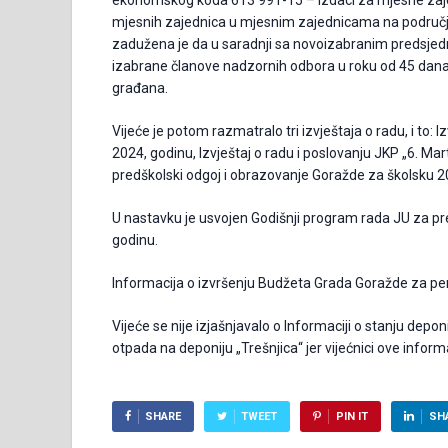
ekonomskog koda 613 991-15 – Izdaci za mjesne zajed
mjesnih zajednica u mjesnim zajednicama na područj
zadužena je da u saradnji sa novoizabranim predsjedni
izabrane članove nadzornih odbora u roku od 45 dana
građana.
Vijeće je potom razmatralo tri izvještaja o radu, i to:
2024, godinu, Izvještaj o radu i poslovanju JKP „6. Mar
predškolski odgoj i obrazovanje Goražde za školsku 20
U nastavku je usvojen Godišnji program rada JU za p
godinu.
Informacija o izvršenju Budžeta Grada Goražde za per
Vijeće se nije izjašnjavalo o Informaciji o stanju depo
otpada na deponiju „Trešnjica“ jer vijećnici ove informa
SHARE
TWEET
PIN IT
SH