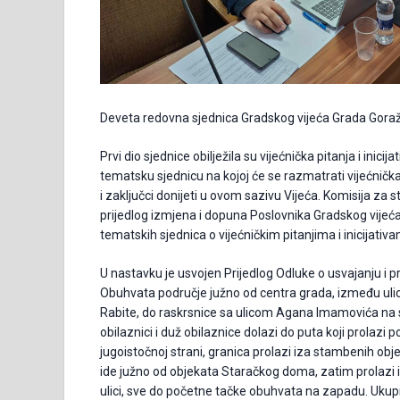
Deveta redovna sjednica Gradskog vijeća Grada Goražd
Prvi dio sjednice obilježila su vijećnička pitanja i inic
tematsku sjednicu na kojoj će se razmatrati vijećnička pi
i zaključci donijeti u ovom sazivu Vijeća. Komisija za 
prijedlog izmjena i dopuna Poslovnika Gradskog vijeć
tematskih sjednica o vijećničkim pitanjima i inicijativam
U nastavku je usvojen Prijedlog Odluke o usvajanju i
Obuhvata područje južno od centra grada, između ulic
Rabite, do raskrsnice sa ulicom Agana Imamovića na 
obilaznici i duž obilaznice dolazi do puta koji prolazi
jugoistočnoj strani, granica prolazi iza stambenih obj
ide južno od objekata Staračkog doma, zatim prolazi 
ulici, sve do početne tačke obuhvata na zapadu. Ukupna