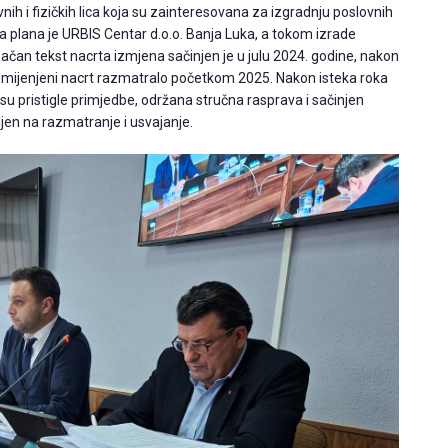
nih i fizičkih lica koja su zainteresovana za izgradnju poslovnih
a plana je URBIS Centar d.o.o. Banja Luka, a tokom izrade
načan tekst nacrta izmjena sačinjen je u julu 2024. godine, nakon
izmijenjeni nacrt razmatralo početkom 2025. Nakon isteka roka
su pristigle primjedbe, održana stručna rasprava i sačinjen
ljen na razmatranje i usvajanje.