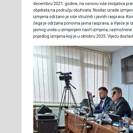
decembru 2021. godine, na osnovu više inicijativa prav
objekata na području obuhvata. Nosilac izrade izmjen
izmjena održano je više stručnih i javnih rasprava. Ko
čega je održana ponovna javna rasprava, a Vijeće je 
javnog uvida u izmijenjeni nacrt izmjena, razmotrene 
prijedlog izmjena koji je u oktobru 2025. Vijeću dostav