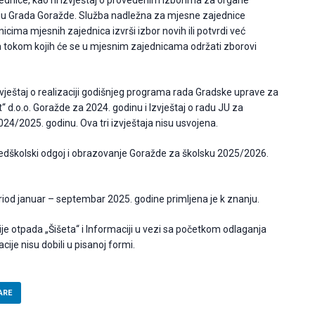
nice, kao ni Izvještaj o provedenim izborima za organe
u Grada Goražde. Služba nadležna za mjesne zajednice
cima mjesnih zajednica izvrši izbor novih ili potvrdi već
 tokom kojih će se u mjesnim zajednicama održati zborovi
 Izvještaj o realizaciji godišnjeg programa rada Gradske uprave za
t“ d.o.o. Goražde za 2024. godinu i Izvještaj o radu JU za
24/2025. godinu. Ova tri izvještaja nisu usvojena.
redškolski odgoj i obrazovanje Goražde za školsku 2025/2026.
iod januar – septembar 2025. godine primljena je k znanju.
nije otpada „Šišeta“ i Informaciji u vezi sa početkom odlaganja
cije nisu dobili u pisanoj formi.
ARE