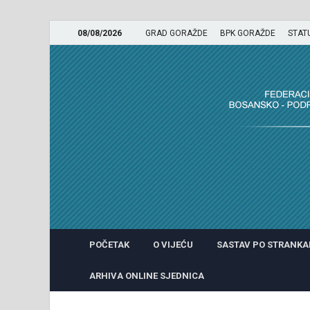
08/08/2026
GRAD GORAŽDE
BPK GORAŽDE
STAT
GRADSKO VIJEĆE GRADA 
POČETAK
O VIJEĆU
SASTAV PO STRANK
ARHIVA ONLINE SJEDNICA