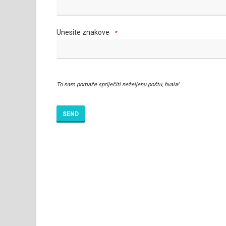
Unesite znakove
*
To nam pomaže spriječiti neželjenu poštu, hvala!
SEND
T
h
i
s
f
i
e
l
d