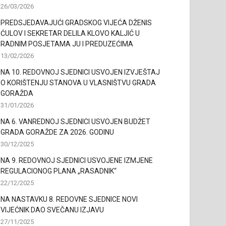
26/03/2026
PREDSJEDAVAJUĆI GRADSKOG VIJEĆA DŽENIS
ĆULOV I SEKRETAR DELILA KLOVO KALJIĆ U
RADNIM POSJETAMA JU I PREDUZEĆIMA
13/02/2026
NA 10. REDOVNOJ SJEDNICI USVOJEN IZVJEŠTAJ
O KORIŠTENJU STANOVA U VLASNIŠTVU GRADA
GORAŽDA
31/01/2026
NA 6. VANREDNOJ SJEDNICI USVOJEN BUDŽET
GRADA GORAŽDE ZA 2026. GODINU
30/12/2025
NA 9. REDOVNOJ SJEDNICI USVOJENE IZMJENE
REGULACIONOG PLANA „RASADNIK“
22/12/2025
NA NASTAVKU 8. REDOVNE SJEDNICE NOVI
VIJEĆNIK DAO SVEČANU IZJAVU
27/11/2025