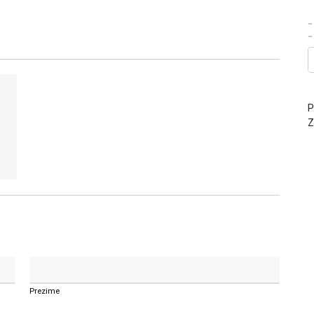
-
P
Z
Prezime