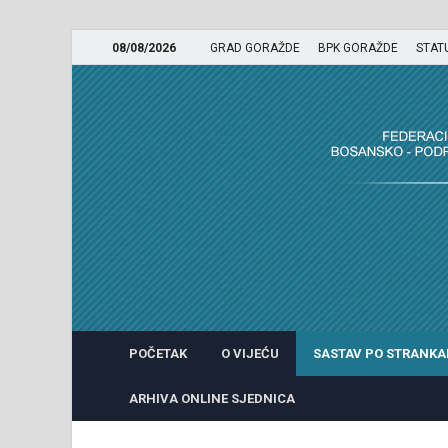
08/08/2026
GRAD GORAŽDE
BPK GORAŽDE
STAT
GRADSKO VIJEĆE GRADA 
POČETAK
O VIJEĆU
SASTAV PO STRANK
ARHIVA ONLINE SJEDNICA