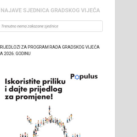
- NAJAVE SJEDNICA GRADSKOG VIJEĆA
Trenutno nema zakazane sjednice
RIJEDLOZI ZA PROGRAM RADA GRADSKOG VIJEĆA
A 2026. GODINU