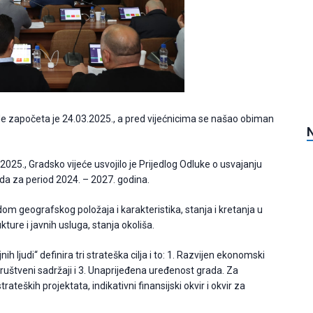
e započeta je 24.03.2025., a pred vijećnicima se našao obiman
25., Gradsko vijeće usvojilo je Prijedlog Odluke o usvajanju
da za period 2024. – 2027. godina.
dom geografskog položaja i karakteristika, stanja i kretanja u
ture i javnih usluga, stanja okoliša.
 ljudi“ definira tri strateška cilja i to: 1. Razvijen ekonomski
društveni sadržaji i 3. Unaprijeđena uređenost grada. Za
trateških projektata, indikativni finansijski okvir i okvir za