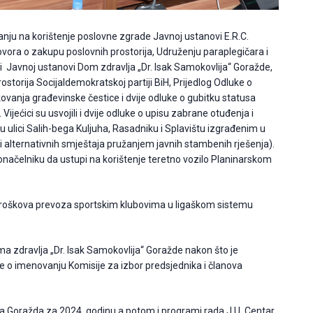
anju na korištenje poslovne zgrade Javnoj ustanovi E.R.C.
ovora o zakupu poslovnih prostorija, Udruženju paraplegičara i
e, i Javnoj ustanovi Dom zdravlja „Dr. Isak Samokovlija“ Goražde,
storija Socijaldemokratskoj partiji BiH, Prijedlog Odluke o
anja građevinske čestice i dvije odluke o gubitku statusa
jećici su usvojili i dvije odluke o upisu zabrane otuđenja i
ulici Salih-bega Kuljuha, Rasadniku i Splavištu izgrađenim u
 i alternativnih smještaja pružanjem javnih stambenih rješenja).
onačelniku da ustupi na korištenje teretno vozilo Planinarskom
je troškova prevoza sportskim klubovima u ligaškom sistemu
a zdravlja „Dr. Isak Samokovlija“ Goražde nakon što je
nje o imenovanju Komisije za izbor predsjednika i članova
da Goražda za 2024. godinu a potom i programi rada J.U. Centar