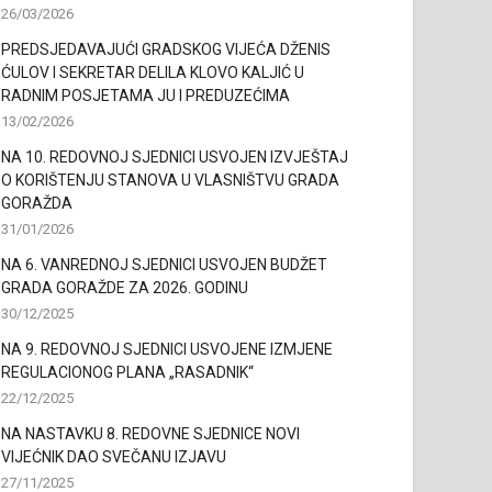
26/03/2026
PREDSJEDAVAJUĆI GRADSKOG VIJEĆA DŽENIS
ĆULOV I SEKRETAR DELILA KLOVO KALJIĆ U
RADNIM POSJETAMA JU I PREDUZEĆIMA
13/02/2026
NA 10. REDOVNOJ SJEDNICI USVOJEN IZVJEŠTAJ
O KORIŠTENJU STANOVA U VLASNIŠTVU GRADA
GORAŽDA
31/01/2026
NA 6. VANREDNOJ SJEDNICI USVOJEN BUDŽET
GRADA GORAŽDE ZA 2026. GODINU
30/12/2025
NA 9. REDOVNOJ SJEDNICI USVOJENE IZMJENE
REGULACIONOG PLANA „RASADNIK“
22/12/2025
NA NASTAVKU 8. REDOVNE SJEDNICE NOVI
VIJEĆNIK DAO SVEČANU IZJAVU
27/11/2025