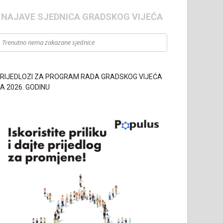
- NAJAVE SJEDNICA GRADSKOG VIJEĆA
Trenutno nema zakazane sjednice
RIJEDLOZI ZA PROGRAM RADA GRADSKOG VIJEĆA
A 2026. GODINU