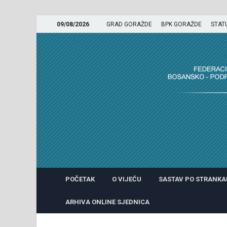
09/08/2026
GRAD GORAŽDE
BPK GORAŽDE
STAT
GRADSKO VIJEĆE GRADA 
POČETAK
O VIJEĆU
SASTAV PO STRANK
ARHIVA ONLINE SJEDNICA