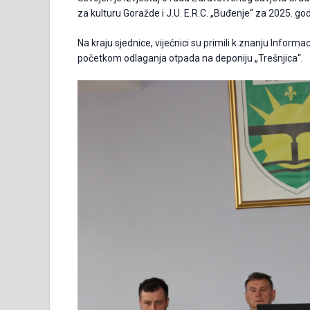
za kulturu Goražde i J.U. E.R.C. „Buđenje“ za 2025. god
Na kraju sjednice, vijećnici su primili k znanju Informa
početkom odlaganja otpada na deponiju „Trešnjica“.