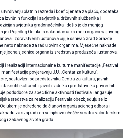
 o utvrđivanju platnih razreda i koeficijenata za plaću, dodataka
 izvršnih funkcija i savjetnika, državnih službenika i
icija savjetnika gradonačelnika i došlo je do manjeg
en je i Prijedlog Odluke o naknadama za rad u organima javnog
nova i zdravstvenih ustanova čiji je osnivač Grad Goražde
sečne neto naknade za rad u ovim organima. Mjesečne naknade
nje jedna sjednica organa iz sredstava preduzeća i ustanova.
ji i realizaciji Internacionalne kulturne manifestacije „Festival
ve manifestacije povjeravaju J.U. „Centar za kulturu“.
je, sastavljen od predstavnika Centra za kulturu, javnih
istaknutih kulturnih i javnih radnika i predstavnika privrednih
je pododbore za specifične aktivnosti festivala i angažuje
ijska sredstva za realizaciju Festivala obezbjeđuju se iz
a.Odlukom je određeno da članovi organizacionog odbora i
knadu za svoj rad i da se njihovo učešće smatra volonterskim
kog i zabavnog života grada.