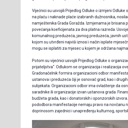
Vijećnici su usvojili Prijedlog Odluke o izmjeni Odluke
na plaću i naknade plaće izabranih dužnosnika, nosilaca
namještenika Grada Goražda. Izmjenama je brisana poz
povećanja koeficijenata za dva platna razreda. Usvoj
komunalnog preduzeća, javnog preduzeća, javnih usta
kojom su utvrđeni najviši iznosi i način isplate mje
mogu se isplatiti za mjesec u kojem je održana najma
Potom su vijećnici usvojili Prijedlog Odluke o organizaci
prijateljstva“. Odlukom se organizacija i realizacija o
Gradonačelnik formira organizacioni odbor manifestaci
ustanova i preduzeća čiji je osnovač grad, kao i drugih 
subjekata. Organizacioni odbor ima ovlaštenje da osnu
saradnike ili organizacije izvan ustanova grada. Finans
budžeta grada, kao i donatorskih i sponzorskih izvor
pododbora manifestacije nemaju pravo na novčanu na
doprinosom zajednici i unapređenju kulturnog, sports