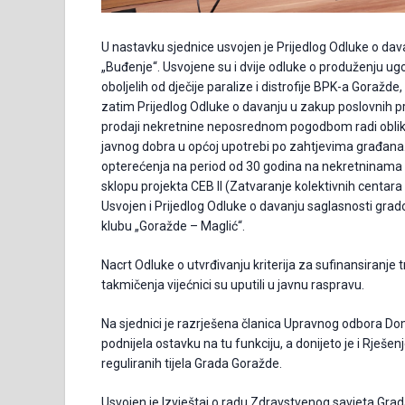
U nastavku sjednice usvojen je Prijedlog Odluke o dav
„Buđenje“. Usvojene su i dvije odluke o produženju ug
oboljelih od dječije paralize i distrofije BPK-a Goražd
zatim Prijedlog Odluke o davanju u zakup poslovnih pro
prodaji nekretnine neposrednom pogodbom radi oblikov
javnog dobra u općoj upotrebi po zahtjevima građana. Vi
opterećenja na period od 30 godina na nekretninama u 
sklopu projekta CEB II (Zatvaranje kolektivnih centara
Usvojen i Prijedlog Odluke o davanju saglasnosti grad
klubu „Goražde – Maglić“.
Nacrt Odluke o utvrđivanju kriterija za sufinansiran
takmičenja vijećnici su uputili u javnu raspravu.
Na sjednici je razrješena članica Upravnog odbora Dom
podnijela ostavku na tu funkciju, a donijeto je i Rješe
reguliranih tijela Grada Goražde.
Usvojen je Izvještaj o radu Zdravstvenog savjeta Gra