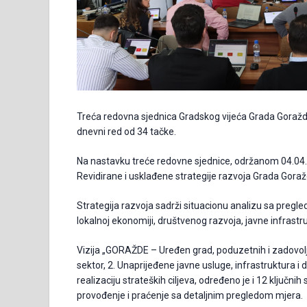
Treća redovna sjednica Gradskog vijeća Grada Goražd
dnevni red od 34 tačke.
Na nastavku treće redovne sjednice, održanom 04.04.20
Revidirane i usklađene strategije razvoja Grada Goraž
Strategija razvoja sadrži situacionu analizu sa pregle
lokalnoj ekonomiji, društvenog razvoja, javne infrastruk
Vizija „GORAŽDE – Uređen grad, poduzetnih i zadovoljnih
sektor, 2. Unaprijeđene javne usluge, infrastruktura i 
realizaciju strateških ciljeva, određeno je i 12 ključnih s
provođenje i praćenje sa detaljnim pregledom mjera.