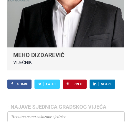
MEHO DIZDAREVIĆ
VIJEĆNIK
SHARE
TWEET
PIN IT
SHARE
- NAJAVE SJEDNICA GRADSKOG VIJEĆA -
Trenutno nema zakazane sjednice