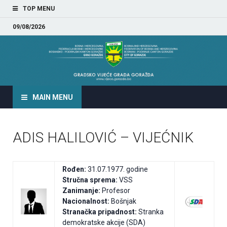
TOP MENU
09/08/2026
GRADSKO VIJEĆE GRADA
GORAŽDA
MAIN MENU
ADIS HALILOVIĆ – VIJEĆNIK
Rođen:
31.07.1977. godine
Stručna sprema:
VSS
Zanimanje:
Profesor
Nacionalnost:
Bošnjak
Stranačka pripadnost:
Stranka
demokratske akcije (SDA)