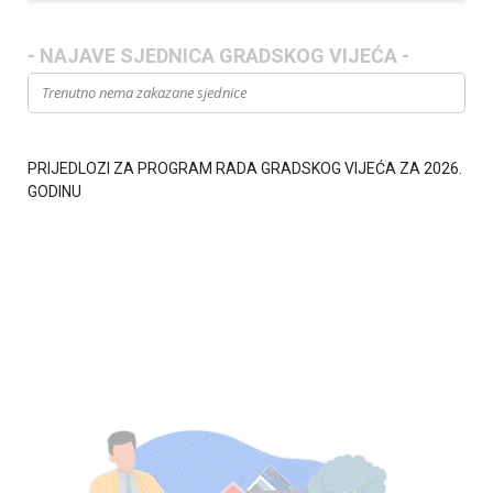
T
h
- NAJAVE SJEDNICA GRADSKOG VIJEĆA -
i
Trenutno nema zakazane sjednice
s
f
i
e
PRIJEDLOZI ZA PROGRAM RADA GRADSKOG VIJEĆA ZA 2026.
l
GODINU
d
s
h
o
u
l
d
b
e
l
e
f
t