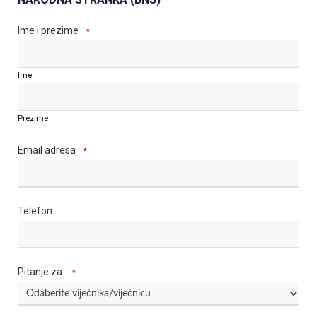
Ime i prezime
*
Ime
Prezime
Email adresa
*
Telefon
Pitanje za:
*