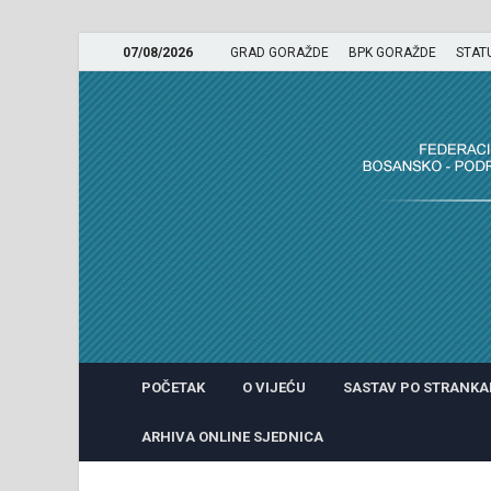
07/08/2026
GRAD GORAŽDE
BPK GORAŽDE
STAT
GRADSKO VIJEĆE GRADA 
POČETAK
O VIJEĆU
SASTAV PO STRANK
ARHIVA ONLINE SJEDNICA