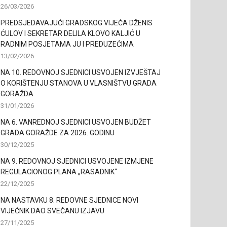
26/03/2026
PREDSJEDAVAJUĆI GRADSKOG VIJEĆA DŽENIS
ĆULOV I SEKRETAR DELILA KLOVO KALJIĆ U
RADNIM POSJETAMA JU I PREDUZEĆIMA
13/02/2026
NA 10. REDOVNOJ SJEDNICI USVOJEN IZVJEŠTAJ
O KORIŠTENJU STANOVA U VLASNIŠTVU GRADA
GORAŽDA
31/01/2026
NA 6. VANREDNOJ SJEDNICI USVOJEN BUDŽET
GRADA GORAŽDE ZA 2026. GODINU
30/12/2025
NA 9. REDOVNOJ SJEDNICI USVOJENE IZMJENE
REGULACIONOG PLANA „RASADNIK“
22/12/2025
NA NASTAVKU 8. REDOVNE SJEDNICE NOVI
VIJEĆNIK DAO SVEČANU IZJAVU
27/11/2025