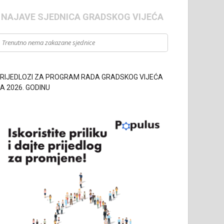
- NAJAVE SJEDNICA GRADSKOG VIJEĆA
Trenutno nema zakazane sjednice
RIJEDLOZI ZA PROGRAM RADA GRADSKOG VIJEĆA
A 2026. GODINU