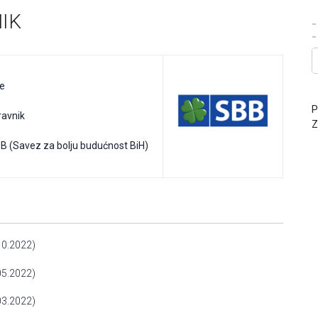
IK
-
ne
P
ravnik
Z
B (Savez za bolju budućnost BiH)
0.2022)
5.2022)
3.2022)