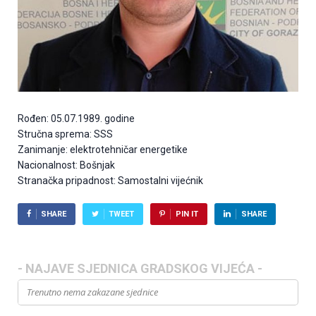
Rođen: 05.07.1989. godine
Stručna sprema: SSS
Zanimanje: elektrotehničar energetike
Nacionalnost: Bošnjak
Stranačka pripadnost: Samostalni vijećnik
SHARE
TWEET
PIN IT
SHARE
- NAJAVE SJEDNICA GRADSKOG VIJEĆA -
Trenutno nema zakazane sjednice