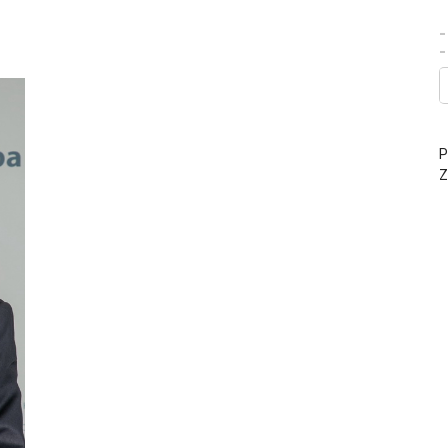
-
P
Z