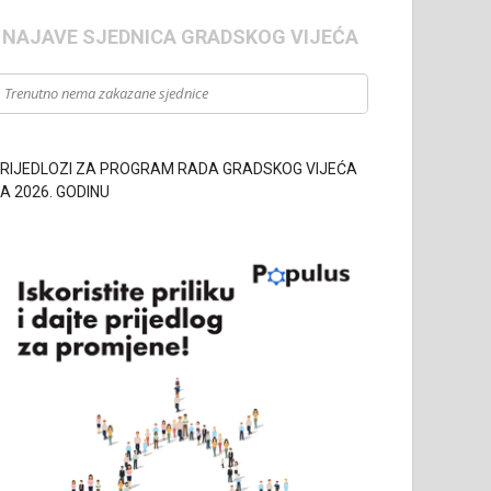
- NAJAVE SJEDNICA GRADSKOG VIJEĆA
Trenutno nema zakazane sjednice
RIJEDLOZI ZA PROGRAM RADA GRADSKOG VIJEĆA
A 2026. GODINU