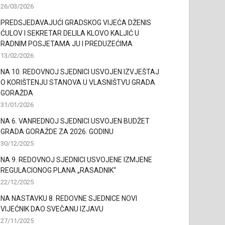
26/03/2026
PREDSJEDAVAJUĆI GRADSKOG VIJEĆA DŽENIS
ĆULOV I SEKRETAR DELILA KLOVO KALJIĆ U
RADNIM POSJETAMA JU I PREDUZEĆIMA
13/02/2026
NA 10. REDOVNOJ SJEDNICI USVOJEN IZVJEŠTAJ
O KORIŠTENJU STANOVA U VLASNIŠTVU GRADA
GORAŽDA
31/01/2026
NA 6. VANREDNOJ SJEDNICI USVOJEN BUDŽET
GRADA GORAŽDE ZA 2026. GODINU
30/12/2025
NA 9. REDOVNOJ SJEDNICI USVOJENE IZMJENE
REGULACIONOG PLANA „RASADNIK“
22/12/2025
NA NASTAVKU 8. REDOVNE SJEDNICE NOVI
VIJEĆNIK DAO SVEČANU IZJAVU
27/11/2025