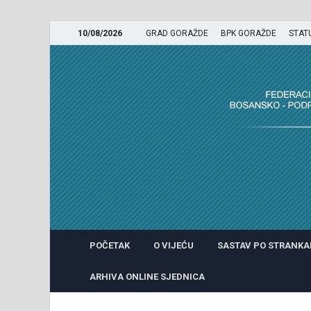
10/08/2026
GRAD GORAŽDE
BPK GORAŽDE
STAT
GRADSKO VIJEĆE GRADA 
POČETAK
O VIJEĆU
SASTAV PO STRANK
ARHIVA ONLINE SJEDNICA