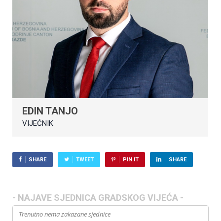
EDIN TANJO
VIJEĆNIK
SHARE
TWEET
PIN IT
SHARE
- NAJAVE SJEDNICA GRADSKOG VIJEĆA -
Trenutno nema zakazane sjednice