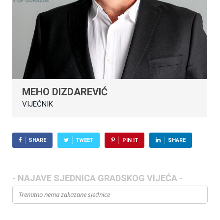
MEHO DIZDAREVIĆ
VIJEĆNIK
SHARE
TWEET
PIN IT
SHARE
- NAJAVE SJEDNICA GRADSKOG VIJEĆA -
Trenutno nema zakazane sjednice