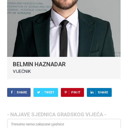
BELMIN HAZNADAR
VIJEĆNIK
SHARE
TWEET
PIN IT
SHARE
- NAJAVE SJEDNICA GRADSKOG VIJEĆA -
Trenutno nema zakazane sjednice