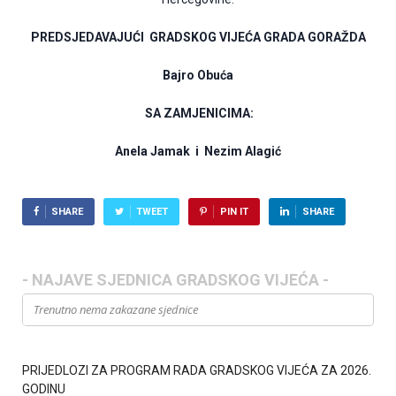
PREDSJEDAVAJUĆI GRADSKOG VIJEĆA
GRADA GORAŽDA
Bajro Obuća
SA ZAMJENICIMA:
Anela Jamak i Nezim Alagić
SHARE
TWEET
PIN IT
SHARE
- NAJAVE SJEDNICA GRADSKOG VIJEĆA -
Trenutno nema zakazane sjednice
PRIJEDLOZI ZA PROGRAM RADA GRADSKOG VIJEĆA ZA 2026.
GODINU