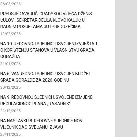
26/03/2026
PREDSJEDAVAJUĆI GRADSKOG VIJEĆA DŽENIS
ĆULOV I SEKRETAR DELILA KLOVO KALJIĆ U
RADNIM POSJETAMA JU I PREDUZEĆIMA
13/02/2026
NA 10. REDOVNOJ SJEDNICI USVOJEN IZVJEŠTAJ
O KORIŠTENJU STANOVA U VLASNIŠTVU GRADA
GORAŽDA
31/01/2026
NA 6. VANREDNOJ SJEDNICI USVOJEN BUDŽET
GRADA GORAŽDE ZA 2026. GODINU
30/12/2025
NA 9. REDOVNOJ SJEDNICI USVOJENE IZMJENE
REGULACIONOG PLANA „RASADNIK“
22/12/2025
NA NASTAVKU 8. REDOVNE SJEDNICE NOVI
VIJEĆNIK DAO SVEČANU IZJAVU
27/11/2025