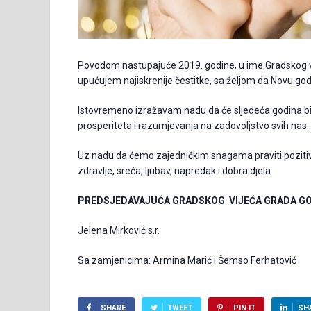
Povodom nastupajuće 2019. godine, u ime Gradskog vi
upućujem najiskrenije čestitke, sa željom da Novu god
Istovremeno izražavam nadu da će sljedeća godina biti 
prosperiteta i razumjevanja na zadovoljstvo svih nas.
Uz nadu da ćemo zajedničkim snagama praviti poziti
zdravlje, sreća, ljubav, napredak i dobra djela.
PREDSJEDAVAJUĆA GRADSKOG VIJEĆA GRADA G
Jelena Mirković s.r.
Sa zamjenicima: Armina Marić i Šemso Ferhatović
SHARE
TWEET
PIN IT
SH