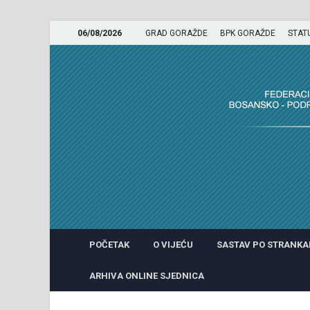
06/08/2026
GRAD GORAŽDE
BPK GORAŽDE
STAT
GRADSKO VIJEĆE GRADA 
POČETAK
O VIJEĆU
SASTAV PO STRANK
ARHIVA ONLINE SJEDNICA