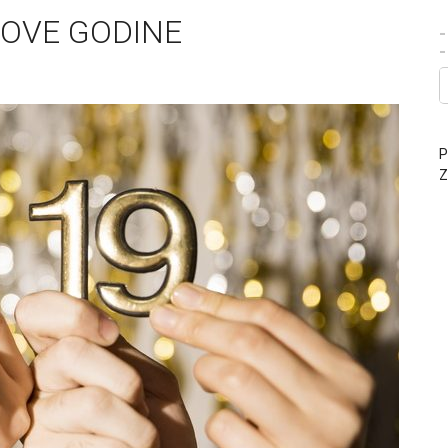
OVE GODINE
-
P
Z