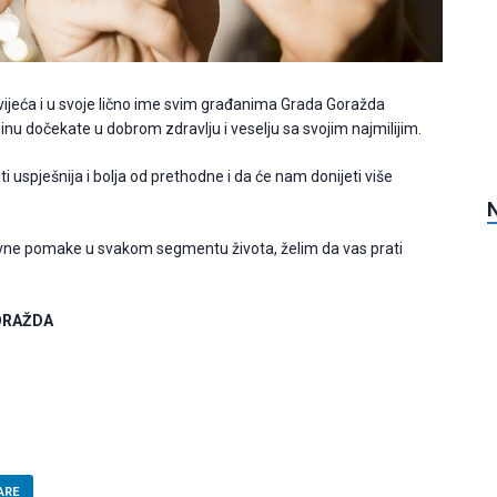
jeća i u svoje lično ime svim građanima Grada Goražda
inu dočekate u dobrom zdravlju i veselju sa svojim najmilijim.
uspješnija i bolja od prethodne i da će nam donijeti više
vne pomake u svakom segmentu života, želim da vas prati
ORAŽDA
ARE