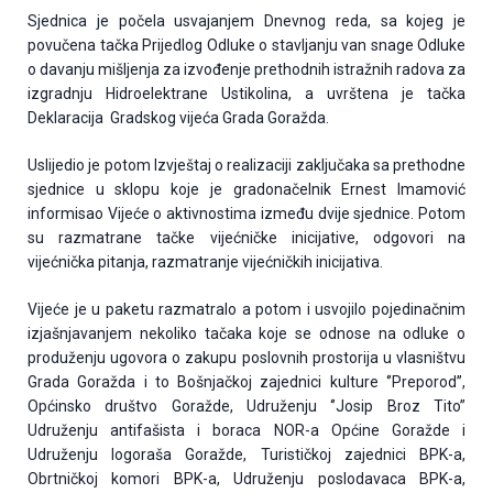
Sjednica je počela usvajanjem Dnevnog reda, sa kojeg je
povučena tačka Prijedlog Odluke o stavljanju van snage Odluke
o davanju mišljenja za izvođenje prethodnih istražnih radova za
izgradnju Hidroelektrane Ustikolina, a uvrštena je tačka
Deklaracija Gradskog vijeća Grada Goražda.
Uslijedio je potom Izvještaj o realizaciji zaključaka sa prethodne
sjednice u sklopu koje je gradonačelnik Ernest Imamović
informisao Vijeće o aktivnostima između dvije sjednice. Potom
su razmatrane tačke vijećničke inicijative, odgovori na
vijećnička pitanja, razmatranje vijećničkih inicijativa.
Vijeće je u paketu razmatralo a potom i usvojilo pojedinačnim
izjašnjavanjem nekoliko tačaka koje se odnose na odluke o
produženju ugovora o zakupu poslovnih prostorija u vlasništvu
Grada Goražda i to Bošnjačkoj zajednici kulture ‘’Preporod’’,
Općinsko društvo Goražde, Udruženju ‘’Josip Broz Tito’’
Udruženju antifašista i boraca NOR-a Općine Goražde i
Udruženju logoraša Goražde, Turističkoj zajednici BPK-a,
Obrtničkoj komori BPK-a, Udruženju poslodavaca BPK-a,