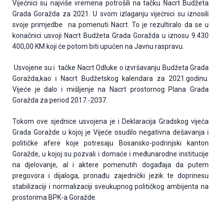
Vijećnici su najviše vremena potrošili na tačku Nacrt Budžeta
Grada Goražda za 2021. U svom izlaganju vijećnici su iznosili
svoje primjedbe na pomenuti Nacrt. To je rezultiralo da se u
konačnici usvoji Nacrt Budžeta Grada Goražda u iznosu 9.430
400,00 KM koji će potom biti upućen na Javnu raspravu.
Usvojene su i tačke Nacrt Odluke o izvršavanju Budžeta Grada
Goražda,kao i Nacrt Budžetskog kalendara za 2021.godinu.
Vijeće je dalo i mišljenje na Nacrt prostornog Plana Grada
Goražda za period 2017.-2037.
Tokom ove sjednice usvojena je i Deklaracija Gradskog vijeća
Grada Goražde u kojoj je Vijeće osudilo negativna dešavanja i
političke afere koje potresaju Bosansko-podrinjski kanton
Goražde, u kojoj su pozvali i domaće i međunarodne institucije
na djelovanje, al i aktere pomenutih događaja da putem
pregovora i dijaloga, pronađu zajednički jezik te doprinesu
stabilizaciji i normalizaciji sveukupnog političkog ambijenta na
prostorima BPK-a Goražde.