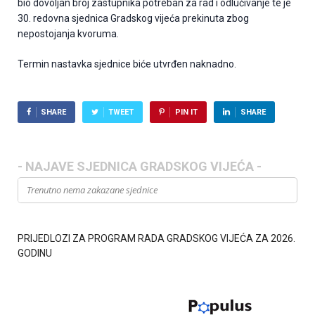
bio dovoljan broj zastupnika potreban za rad i odlučivanje te je
30. redovna sjednica Gradskog vijeća prekinuta zbog
nepostojanja kvoruma.
Termin nastavka sjednice biće utvrđen naknadno.
SHARE
TWEET
PIN IT
SHARE
- NAJAVE SJEDNICA GRADSKOG VIJEĆA -
Trenutno nema zakazane sjednice
PRIJEDLOZI ZA PROGRAM RADA GRADSKOG VIJEĆA ZA 2026.
GODINU