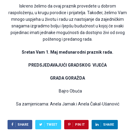
Iskreno želimo da ovaj praznik provedete u dobrom
raspoloženju, u krugu porodice i prijatelja. Također, želimo Vam
mnogo uspjeha u životu i radu uz nastojanje da zajedničkim
snagama izgradimo bolju i ljepšu budućnost u kojoj će svaki
pojedinac imati jednake mogućnosti da dostojno živi od svog
poštenog i predanog rada.
Sretan Vam 1. Maj međunarodni praznik rada.
PREDSJEDAVAJUĆI GRADSKOG VIJEĆA
GRADA GORAŽDA
Bajro Obuća
Sa zamjenicama: Anela Jamak i Anela Čakal-Ušanović
SHARE
TWEET
PIN IT
SHARE