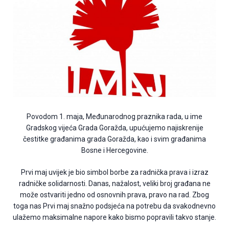
Povodom 1. maja, Međunarodnog praznika rada, u ime
Gradskog vijeća Grada Goražda, upućujemo najiskrenije
čestitke građanima grada Goražda, kao i svim građanima
Bosne i Hercegovine.
Prvi maj uvijek je bio simbol borbe za radnička prava i izraz
radničke solidarnosti. Danas, nažalost, veliki broj građana ne
može ostvariti jedno od osnovnih prava, pravo na rad. Zbog
toga nas Prvi maj snažno podsjeća na potrebu da svakodnevno
ulažemo maksimalne napore kako bismo popravili takvo stanje.