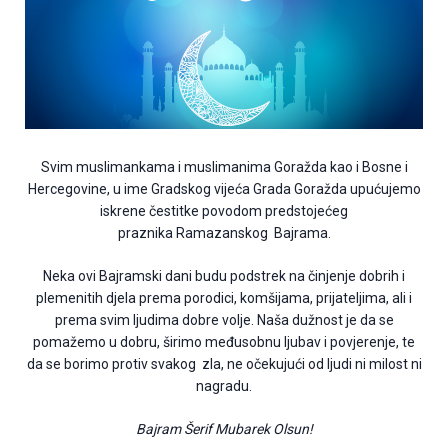
Svim muslimankama i muslimanima Goražda kao i Bosne i
Hercegovine, u ime Gradskog vijeća Grada Goražda upućujemo
iskrene čestitke povodom predstojećeg
praznika Ramazanskog Bajrama.
Neka ovi Bajramski dani budu podstrek na činjenje dobrih i
plemenitih djela prema porodici, komšijama, prijateljima, ali i
prema svim ljudima dobre volje. Naša dužnost je da se
pomažemo u dobru, širimo međusobnu ljubav i povjerenje, te
da se borimo protiv svakog zla, ne očekujući od ljudi ni milost ni
nagradu.
Bajram Šerif Mubarek Olsun!