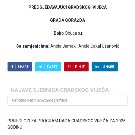
PREDSJEDAVAJUĆI GRADSKOG VIJEĆA
GRADA GORAŽDA
Bajro Obuća s.r.
Sa zamjenicima:
Anela Jamak i Anela Čakal Ušanović
SHARE
TWEET
PIN IT
SHARE
- NAJAVE SJEDNICA GRADSKOG VIJEĆA -
Trenutno nema zakazane sjednice
PRIJEDLOZI ZA PROGRAM RADA GRADSKOG VIJEĆA ZA 2026.
GODINU