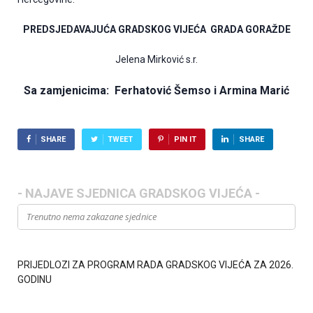
PREDSJEDAVAJUĆA GRADSKOG VIJEĆA
GRADA GORAŽDE
Jelena Mirković s.r.
Sa zamjenicima: Ferhatović Šemso i Armina Marić
SHARE
TWEET
PIN IT
SHARE
- NAJAVE SJEDNICA GRADSKOG VIJEĆA -
Trenutno nema zakazane sjednice
PRIJEDLOZI ZA PROGRAM RADA GRADSKOG VIJEĆA ZA 2026.
GODINU