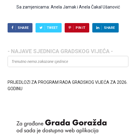
Sa zamjenicama: Anela Jamak i Anela Čakal Ušanović
SHARE
TWEET
PIN IT
SHARE
- NAJAVE SJEDNICA GRADSKOG VIJEĆA -
Trenutno nema zakazane sjednice
PRIJEDLOZI ZA PROGRAM RADA GRADSKOG VIJEĆA ZA 2026.
GODINU