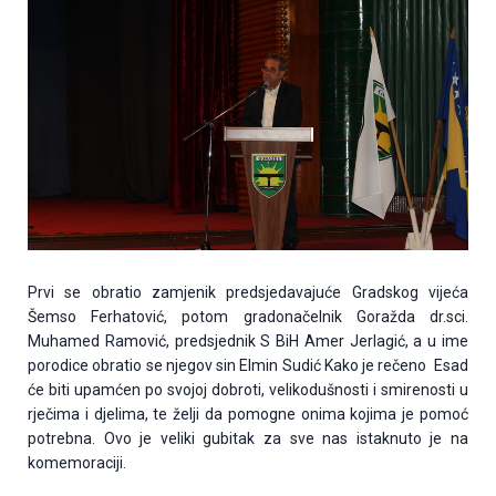
Prvi se obratio zamjenik predsjedavajuće Gradskog vijeća
Šemso Ferhatović, potom gradonačelnik Goražda dr.sci.
Muhamed Ramović, predsjednik S BiH Amer Jerlagić, a u ime
porodice obratio se njegov sin Elmin Sudić Kako je rečeno Esad
će biti upamćen po svojoj dobroti, velikodušnosti i smirenosti u
rječima i djelima, te želji da pomogne onima kojima je pomoć
potrebna. Ovo je veliki gubitak za sve nas istaknuto je na
komemoraciji.