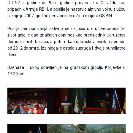
Od 92-e. godine do 95-e godine proveo je u Goraždu kao
pripadnik Armije RBIH, a poslije je nastavio aktivno vojnu službu
iz koje je 2007, godine penzionisan u činu majora OS BIH.
Poslije penzionisanja aktivno se uključio u društveno-politički
život gdje je dao značajan doprinos kao predsjednik Udruženja
demobilisanih boraca, a potom kao općinski vijećnik u periodu
od 2012 do smrti. Iza njega je ostala supruga i dvoje punoljetne
djece.
Dženaza i ukop obavljen je na gradskom groblju Kolijevke u
17:30 sati.