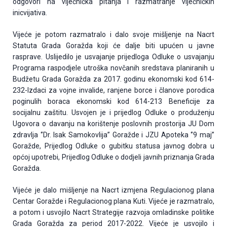
odgovori na vijećnička pitanja i razmatranje vijećničkih
inicvijativa.
Vijeće je potom razmatralo i dalo svoje mišljenje na Nacrt
Statuta Grada Goražda koji će dalje biti upućen u javne
rasprave. Uslijedilo je usvajanje prijedloga Odluke o usvajanju
Programa raspodjele utroška novčanih sredstava planiranih u
Budžetu Grada Goražda za 2017. godinu ekonomski kod 614-
232-Izdaci za vojne invalide, ranjene borce i članove porodica
poginulih boraca ekonomski kod 614-213 Beneficije za
socijalnu zaštitu. Usvojen je i prijedlog Odluke o produženju
Ugovora o davanju na korištenje poslovnih prostorija JU Dom
zdravlja ‘’Dr. Isak Samokovlija’’ Goražde i JZU Apoteka ‘’9 maj’’
Goražde, Prijedlog Odluke o gubitku statusa javnog dobra u
općoj upotrebi, Prijedlog Odluke o dodjeli javnih priznanja Grada
Goražda.
Vijeće je dalo mišljenje na Nacrt izmjena Regulacionog plana
Centar Goražde i Regulacionog plana Kuti. Vijeće je razmatralo,
a potom i usvojilo Nacrt Strategije razvoja omladinske politike
Grada Goražda za period 2017-2022. Vijeće je usvojilo i