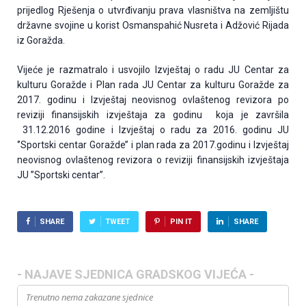
prijedlog Rješenja o utvrđivanju prava vlasništva na zemljištu
državne svojine u korist Osmanspahić Nusreta i Adžović Rijada
iz Goražda.
Vijeće je razmatralo i usvojilo Izvještaj o radu JU Centar za
kulturu Goražde i Plan rada JU Centar za kulturu Goražde za
2017. godinu i Izvještaj neovisnog ovlaštenog revizora po
reviziji finansijskih izvještaja za godinu koja je završila
31.12.2016 godine i Izvještaj o radu za 2016. godinu JU
‘’Sportski centar Goražde’’ i plan rada za 2017.godinu i Izvještaj
neovisnog ovlaštenog revizora o reviziji finansijskih izvještaja
JU ’’Sportski centar’’.
SHARE
TWEET
PIN IT
SHARE
- NAJAVE SJEDNICA GRADSKOG VIJEĆA -
Trenutno nema zakazane sjednice