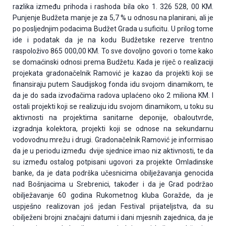
razlika između prihoda i rashoda bila oko 1. 326 528, 00 KM.
Punjenje Budžeta manje je za 5,7 % u odnosu na planirani, ali je
po posljednjim podacima Budžet Grada u suficitu. U prilog tome
ide i podatak da je na kodu Budžetske rezerve trentno
raspoloživo 865 000,00 KM. To sve dovoljno govori o tome kako
se domaćinski odnosi prema Budžetu. Kada je riječ o realizaciji
projekata gradonačelnik Ramović je kazao da projekti koji se
finansiraju putem Saudijskog fonda idu svojom dinamikom, te
da je do sada izvođačima radova uplaćeno oko 2 miliona KM. I
ostali projekti koji se realizuju idu svojom dinamikom, u toku su
aktivnosti na projektima sanitarne deponije, obaloutvrde,
izgradnja kolektora, projekti koji se odnose na sekundarnu
vodovodnu mrežu i drugi. Gradonačelnik Ramović je informisao
da je u periodu između dvije sjednice imao niz aktivnosti, te da
su između ostalog potpisani ugovori za projekte Omladinske
banke, da je data podrška učesnicima obilježavanja genocida
nad Bošnjacima u Srebrenici, također i da je Grad podržao
obilježavanje 60 godina Rukometnog kluba Goražde, da je
uspješno realizovan još jedan Festival prijateljstva, da su
obilježeni brojni značajni datumi i dani mjesnih zajednica, da je