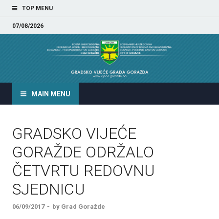
TOP MENU
07/08/2026
GRADSKO VIJEĆE GRADA
GORAŽDA
MAIN MENU
GRADSKO VIJEĆE
GORAŽDE ODRŽALO
ČETVRTU REDOVNU
SJEDNICU
06/09/2017
-
by
Grad Goražde