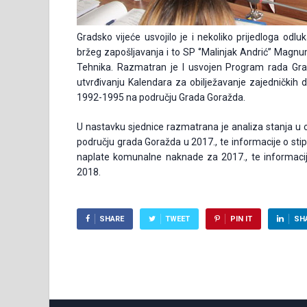
Gradsko vijeće usvojilo je i nekoliko prijedloga odlu
bržeg zapošljavanja i to SP ‘’Malinjak Andrić’’ Magnum d
Tehnika. Razmatran je I usvojen Program rada Gra
utvrđivanju Kalendara za obilježavanje zajedničkih 
1992-1995 na području Grada Goražda.
U nastavku sjednice razmatrana je analiza stanja u o
području grada Goražda u 2017., te informacije o sti
naplate komunalne naknade za 2017., te informaci
2018.
SHARE
TWEET
PIN IT
SH