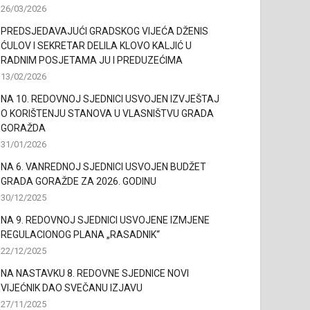
26/03/2026
PREDSJEDAVAJUĆI GRADSKOG VIJEĆA DŽENIS
ĆULOV I SEKRETAR DELILA KLOVO KALJIĆ U
RADNIM POSJETAMA JU I PREDUZEĆIMA
13/02/2026
NA 10. REDOVNOJ SJEDNICI USVOJEN IZVJEŠTAJ
O KORIŠTENJU STANOVA U VLASNIŠTVU GRADA
GORAŽDA
31/01/2026
NA 6. VANREDNOJ SJEDNICI USVOJEN BUDŽET
GRADA GORAŽDE ZA 2026. GODINU
30/12/2025
NA 9. REDOVNOJ SJEDNICI USVOJENE IZMJENE
REGULACIONOG PLANA „RASADNIK“
22/12/2025
NA NASTAVKU 8. REDOVNE SJEDNICE NOVI
VIJEĆNIK DAO SVEČANU IZJAVU
27/11/2025