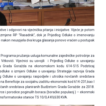
ative i odgovori na vijećnička pitanja i inicijative. Vijeće je potom
izmjene RP ‘’Rasadnik’’, dok je Prijedlog Odluke o imenovanju
e nakon neuspjela dva kruga glasanja ponovo vraćen u postupak
nju Programa pružanja usluga komunalne zajedničke potrošnje za
tkovići. Vijećnici su usvojili i Prijedlog Odluke o usvajanju
etu Grada Goražda na ekonomskom kodu 614-515 Podsticaj
nu odluke o izmjeni Odluke o usvajanju Strategije razvoja Grada
og Odluke o usvajanju raspodjele i utroška novčanih sredstava
a Beneficije za socijalnu zaštitu-ekonomski kod 614-231,kao I
ovčanih sredstava planiranih Budžetom Grada Goražde za 2018.
borce i porodice poginulih boraca (boračke populacij ) – ekonmski
transformatorske stanice TS 10/0,4 KV,630 KVA.