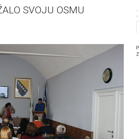
ŽALO SVOJU OSMU
-
P
Z