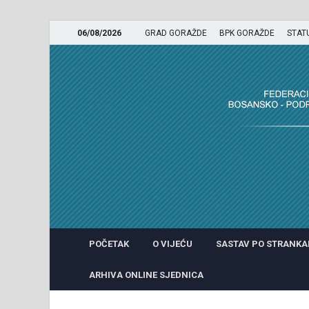
06/08/2026
GRAD GORAŽDE
BPK GORAŽDE
STAT
GRADSKO VIJEĆE GRADA 
POČETAK
O VIJEĆU
SASTAV PO STRANK
ARHIVA ONLINE SJEDNICA