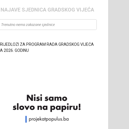
- NAJAVE SJEDNICA GRADSKOG VIJEĆA
Trenutno nema zakazane sjednice
RIJEDLOZI ZA PROGRAM RADA GRADSKOG VIJEĆA
A 2026. GODINU