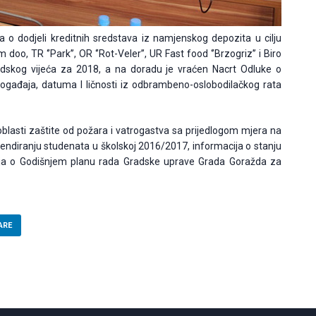
ka o dodjeli kreditnih sredstava iz namjenskog depozita u cilju
oo, TR ‘’Park’’, OR ‘’Rot-Veler’’, UR Fast food ‘’Brzogriz’’ i Biro
dskog vijeća za 2018, a na doradu je vraćen Nacrt Odluke o
događaja, datuma I ličnosti iz odbrambeno-oslobodilačkog rata
blasti zaštite od požara i vatrogastva sa prijedlogom mjera na
pendiranju studenata u školskoj 2016/2017, informacija o stanju
ja o Godišnjem planu rada Gradske uprave Grada Goražda za
ARE