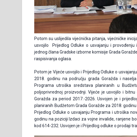
Potom su uslijedila vijećnička pitanja, vijećničke inicij
usvojilo Prijedlog Odluke o usvajanju i provođenju 
jednog člana Gradske izborne komisije Grada Goražd
raspisivanja oglasa.
Potom je Vijeće usvojilo i Prijedlog Odluke o usvaja
2018. godinu na području grada Goražda i naselja Vi
Programa utroška sredstava planiranih u Budž
poljoprivrednoj proizvodnji. Vijeće je usvojilo i bit
Goražda za period 2017.-2026. Usvojen je i prijedl
planiranih Budžetom Grada Goražde za 2018. godinu n
Prijedlog Odluke o usvajanju Programa i utroška n
godinu na poziciji Izdaci za vojne invalide, ranjene 
kod 614-232. Usvojen je i Prijedlog odluke o prodaji 