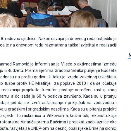
8. redovnu sjednicu. Nakon usvajanja dnevnog reda uslijedilo je
a je na dnevnom redu razmatrana tačka Izvještaj o realizaciji
uhamed Ramović je informisao je Vijeće o aktivnostima između
 stanju u Budžetu. Prema riječima Gradonačelnika punjenje Budžeta
odnosu na prošlu godinu. U toku je izrada završnog izvještaja.
oko tužbe protiv HE Mratinje za poplave 2010 i da se očekuje
i realizacija projekata trenutno postoje određeni zastoji zbog
martu, a do sada je 60 % poslova završeno. Kada su u pitanju
aje još da se izvrši asfaltiranje i priključak na vodovodnu i
eva u gradskim i prigradskim naseljima. Kada su u pitanju projekti
jekti i to raskrsnica u Vitkovićima, kružni tok, rekonstrukcija
trotoara od Vinarića prema Baćcima i projekat zaobilaznice oko
osta, rasvjeta sa UNDP-om na desnoj obali rijeke Drine na dionici