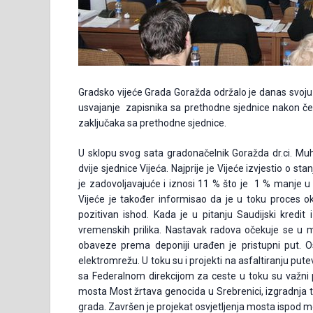
Gradsko vijeće Grada Goražda održalo je danas svoju 
usvajanje zapisnika sa prethodne sjednice nakon čeg
zaključaka sa prethodne sjednice.
U sklopu svog sata gradonačelnik Goražda dr.ci. M
dvije sjednice Vijeća. Najprije je Vijeće izvjestio o
je zadovoljavajuće i iznosi 11 % što je 1 % manje u 
Vijeće je također informisao da je u toku proces 
pozitivan ishod. Kada je u pitanju Saudijski kredit 
vremenskih prilika. Nastavak radova očekuje se u 
obaveze prema deponiji urađen je pristupni put. Ost
elektromrežu. U toku su i projekti na asfaltiranju put
sa Federalnom direkcijom za ceste u toku su važni pro
mosta Most žrtava genocida u Srebrenici, izgradnja 
grada. Završen je projekat osvjetljenja mosta ispod m