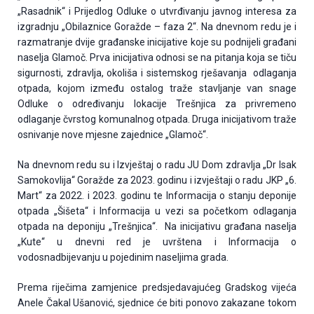
„Rasadnik“ i Prijedlog Odluke o utvrđivanju javnog interesa za
izgradnju „Obilaznice Goražde – faza 2“. Na dnevnom redu je i
razmatranje dvije građanske inicijative koje su podnijeli građani
naselja Glamoč. Prva inicijativa odnosi se na pitanja koja se tiču
sigurnosti, zdravlja, okoliša i sistemskog rješavanja odlaganja
otpada, kojom između ostalog traže stavljanje van snage
Odluke o određivanju lokacije Trešnjica za privremeno
odlaganje čvrstog komunalnog otpada. Druga inicijativom traže
osnivanje nove mjesne zajednice „Glamoč“.
Na dnevnom redu su i Izvještaj o radu JU Dom zdravlja „Dr Isak
Samokovlija“ Goražde za 2023. godinu i izvještaji o radu JKP „6.
Mart“ za 2022. i 2023. godinu te Informacija o stanju deponije
otpada „Šišeta“ i Informacija u vezi sa početkom odlaganja
otpada na deponiju „Trešnjica“. Na inicijativu građana naselja
„Kute“ u dnevni red je uvrštena i Informacija o
vodosnadbijevanju u pojedinim naseljima grada.
Prema riječima zamjenice predsjedavajućeg Gradskog vijeća
Anele Čakal Ušanović, sjednice će biti ponovo zakazane tokom