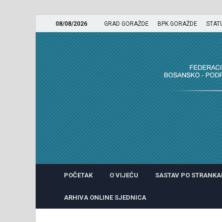
08/08/2026
GRAD GORAŽDE
BPK GORAŽDE
STAT
GRADSKO VIJEĆE GRADA 
POČETAK
O VIJEĆU
SASTAV PO STRANK
ARHIVA ONLINE SJEDNICA