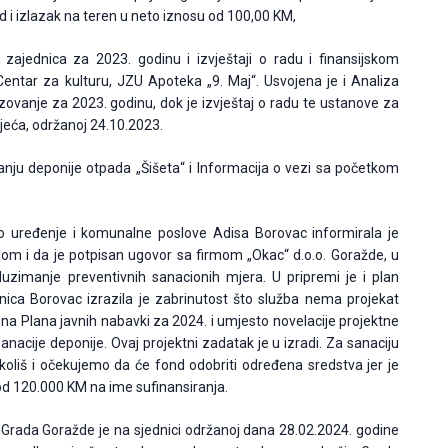
 i izlazak na teren u neto iznosu od 100,00 KM,
zajednica za 2023. godinu i izvještaji o radu i finansijskom
entar za kulturu, JZU Apoteka „9. Maj“. Usvojena je i Analiza
azovanje za 2023. godinu, dok je izvještaj o radu te ustanove za
jeća, održanoj 24.10.2023.
nju deponije otpada „Šišeta“ i Informacija o vezi sa početkom
 uređenje i komunalne poslove Adisa Borovac informirala je
olom i da je potpisan ugovor sa firmom „Okac“ d.o.o. Goražde, u
uzimanje preventivnih sanacionih mjera. U pripremi je i plan
ćnica Borovac izrazila je zabrinutost što služba nema projekat
jena Plana javnih nabavki za 2024. i umjesto novelacije projektne
acije deponije. Ovaj projektni zadatak je u izradi. Za sanaciju
okoliš i očekujemo da će fond odobriti određena sredstva jer je
od 120.000 KM na ime sufinansiranja.
e Grada Goražde je na sjednici održanoj dana 28.02.2024. godine