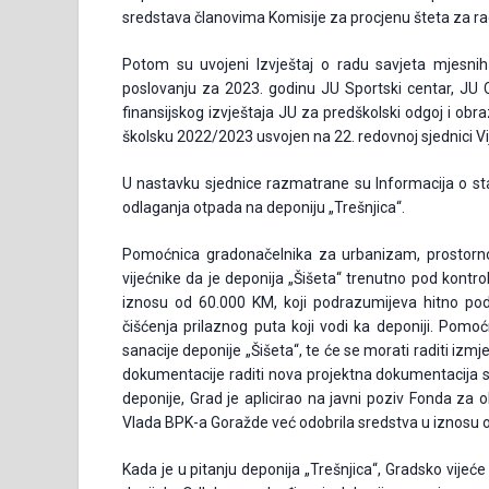
sredstava članovima Komisije za procjenu šteta za rad
Potom su uvojeni Izvještaj o radu savjeta mjesnih 
poslovanju za 2023. godinu JU Sportski centar, JU C
finansijskog izvještaja JU za predškolski odgoj i obr
školsku 2022/2023 usvojen na 22. redovnoj sjednici Vi
U nastavku sjednice razmatrane su Informacija o sta
odlaganja otpada na deponiju „Trešnjica“.
Pomoćnica gradonačelnika za urbanizam, prostorno
vijećnike da je deponija „Šišeta“ trenutno pod kontr
iznosu od 60.000 KM, koji podrazumijeva hitno pod
čišćenja prilaznog puta koji vodi ka deponiji. Pomo
sanacije deponije „Šišeta“, te će se morati raditi izm
dokumentacije raditi nova projektna dokumentacija san
deponije, Grad je aplicirao na javni poziv Fonda za 
Vlada BPK-a Goražde već odobrila sredstva u iznosu 
Kada je u pitanju deponija „Trešnjica“, Gradsko vijeć