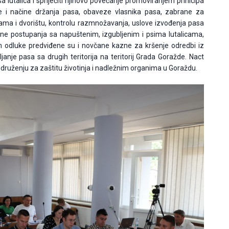
a lutalica i spriječiti njihovo povećanje promoviranjem prinicipa
ve i načine držanja pasa, obaveze vlasnika pasa, zabrane za
ama i dvorištu, kontrolu razmnožavanja, uslove izvođenja pasa
ine postupanja sa napuštenim, izgubljenim i psima lutalicama,
tom odluke predviđene su i novčane kazne za kršenje odredbi iz
anje pasa sa drugih teritorija na teritorij Grada Goražde. Nact
udruženju za zaštitu životinja i nadležnim organima u Goraždu.