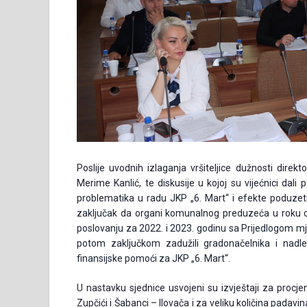
Poslije uvodnih izlaganja vršiteljice dužnosti direk
Merime Kanlić, te diskusije u kojoj su vijećnici da
problematika u radu JKP „6. Mart“ i efekte poduze
zaključak da organi komunalnog preduzeća u roku od
poslovanju za 2022. i 2023. godinu sa Prijedlogom mje
potom zaključkom zadužili gradonačelnika i nadl
finansijske pomoći za JKP „6. Mart“.
U nastavku sjednice usvojeni su izvještaji za procjen
Zupčići i Šabanci – Ilovača i za veliku količina padavin