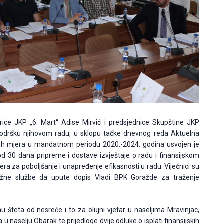
torice JKP „6. Mart“ Adise Mirvić i predsjednice Skupštine JKP
li podršku njihovom radu, u sklopu tačke dnevnog reda Aktuelna
tih mjera u mandatnom periodu 2020.-2024. godina usvojen je
 30 dana pripreme i dostave izvještaje o radu i finansijskom
ra za poboljšanje i unapređenje efikasnosti u radu. Vijećnici su
ežne službe da upute dopis Vladi BPK Goražde za traženje
u šteta od nesreće i to za olujni vjetar u naseljima Mravinjac,
a u naselju Obarak te prijedloge dvije odluke o isplati finansijskih