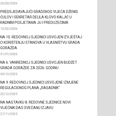
26/03/2026
PREDSJEDAVAJUĆI GRADSKOG VIJEĆA DŽENIS
ĆULOV I SEKRETAR DELILA KLOVO KALJIĆ U
RADNIM POSJETAMA JU I PREDUZEĆIMA
13/02/2026
NA 10. REDOVNOJ SJEDNICI USVOJEN IZVJEŠTAJ
O KORIŠTENJU STANOVA U VLASNIŠTVU GRADA
GORAŽDA
31/01/2026
NA 6. VANREDNOJ SJEDNICI USVOJEN BUDŽET
GRADA GORAŽDE ZA 2026. GODINU
30/12/2025
NA 9. REDOVNOJ SJEDNICI USVOJENE IZMJENE
REGULACIONOG PLANA „RASADNIK“
22/12/2025
NA NASTAVKU 8. REDOVNE SJEDNICE NOVI
VIJEĆNIK DAO SVEČANU IZJAVU
27/11/2025