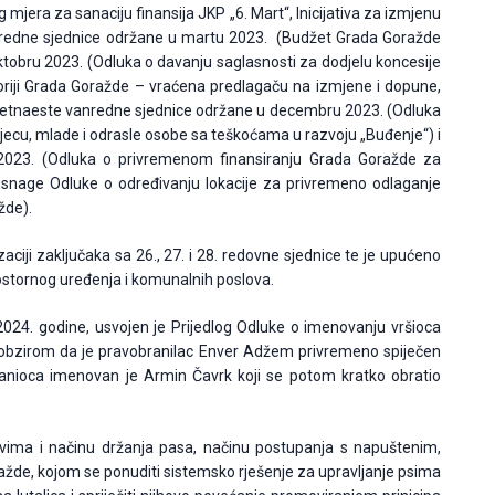
mjera za sanaciju finansija JKP „6. Mart“, Inicijativa za izmjenu
anredne sjednice održane u martu 2023. (Budžet Grada Goražde
tobru 2023. (Odluka o davanju saglasnosti za dodjelu koncesije
itoriji Grada Goražde – vraćena predlagaču na izmjene i dopune,
, petnaeste vanredne sjednice održane u decembru 2023. (Odluka
 djecu, mlade i odrasle osobe sa teškoćama u razvoju „Buđenje“) i
023. (Odluka o privremenom finansiranju Grada Goražde za
n snage Odluke o određivanju lokacije za privremeno odlaganje
žde).
izaciji zaključaka sa 26., 27. i 28. redovne sjednice te je upućeno
i prostornog uređenja i komunalnih poslova.
024. godine, usvojen je Prijedlog Odluke o imenovanju vršioca
obzirom da je pravobranilac Enver Adžem privremeno spiječen
branioca imenovan je Armin Čavrk koji se potom kratko obratio
ovima i načinu držanja pasa, načinu postupanja s napuštenim,
ažde, kojom se ponuditi sistemsko rješenje za upravljanje psima