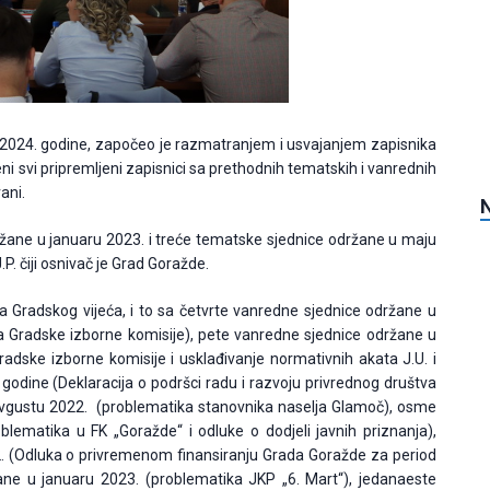
05.2024. godine, započeo je razmatranjem i usvajanjem zapisnika
i svi pripremljeni zapisnici sa prethodnih tematskih i vanrednih
ani.
ržane u januaru 2023. i treće tematske sjednice održane u maju
.P. čiji osnivač je Grad Goražde.
ca Gradskog vijeća, i to sa četvrte vanredne sjednice održane u
a Gradske izborne komisije), pete vanredne sjednice održane u
adske izborne komisije i usklađivanje normativnih akata J.U. i
 godine (Deklaracija o podršci radu i razvoju privrednog društva
avgustu 2022. (problematika stanovnika naselja Glamoč), osme
ematika u FK „Goražde“ i odluke o dodjeli javnih priznanja),
 (Odluka o privremenom finansiranju Grada Goražde za period
ane u januaru 2023. (problematika JKP „6. Mart“), jedanaeste