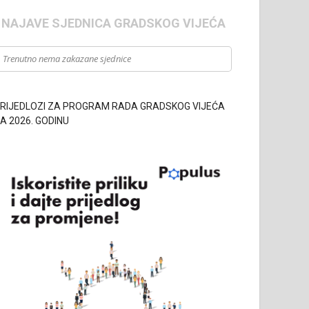
- NAJAVE SJEDNICA GRADSKOG VIJEĆA
Trenutno nema zakazane sjednice
RIJEDLOZI ZA PROGRAM RADA GRADSKOG VIJEĆA
A 2026. GODINU