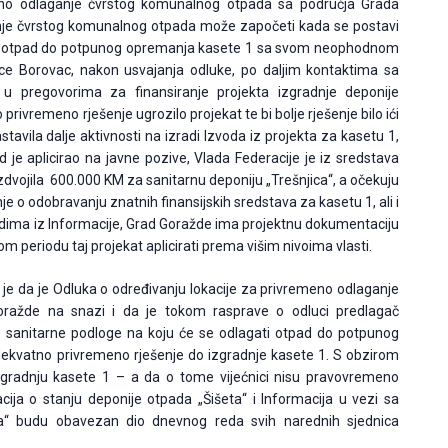
meno odlaganje čvrstog komunalnog otpada sa područja Grada
nje čvrstog komunalnog otpada može započeti kada se postavi
ati otpad do potpunog opremanja kasete 1 sa svom neophodnom
ce Borovac, nakon usvajanja odluke, po daljim kontaktima sa
pregovorima za finansiranje projekta izgradnje deponije
 privremeno rješenje ugrozilo projekat te bi bolje rješenje bilo ići
tavila dalje aktivnosti na izradi Izvoda iz projekta za kasetu 1,
 je aplicirao na javne pozive, Vlada Federacije je iz sredstava
dvojila 600.000 KM za sanitarnu deponiju „Trešnjica“, a očekuju
nje o odobravanju znatnih finansijskih sredstava za kasetu 1, ali i
odima iz Informacije, Grad Goražde ima projektnu dokumentaciju
 periodu taj projekat aplicirati prema višim nivoima vlasti.
je da je Odluka o određivanju lokacije za privremeno odlaganje
ražde na snazi i da je tokom rasprave o odluci predlagač
ne sanitarne podloge na koju će se odlagati otpad do potpunog
ekvatno privremeno rješenje do izgradnje kasete 1. S obzirom
zgradnju kasete 1 – a da o tome vijećnici nisu pravovremeno
macija o stanju deponije otpada „Šišeta“ i Informacija u vezi sa
a“ budu obavezan dio dnevnog reda svih narednih sjednica