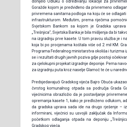
donijelo Odluku o određivanju lokacije za privre
Goražde kojom je predviđeno da privremeno odlaga
privremena sanitarna podloga na koju će se odlag
infrastrukturom. Međutim, prema riječima pomoćni
Svjetskom Bankom sa kojom je Gradska uprava u 
„Trešnjica“, Svjetska Banka je bila mišljenja da bi takvo
na izgradnju prve kasete. U tom pravcu služba je i nas
koja bi po procjenama koštala više od 2 mil KM. Grad
Programa Federalnog ministarstva okoliša i turizma iz
se i rezultati drugih javnih poziva gdje postoji očekiva
za cjelokupni projekat izgradnje deponije. Pema nav
za izgradnju puta kroz naselje Glamoč te će u narednom
Predsjedavajući Gradskog vijeća Bajro Obuća ukazao 
čvrstog komunalnog otpada sa područja Grada Go
vijećnicima obrazložio da je postavljanje privreme
opremanja kasete 1, kako je predloženo odlukom, ad
da gradska uprava sada ide na drugo rješenje – i
informirani, vijećnici su usvojili zaključak da Infor
početkom odlaganja otpada na deponiju „Trešnjic
Gradskog vijeća.