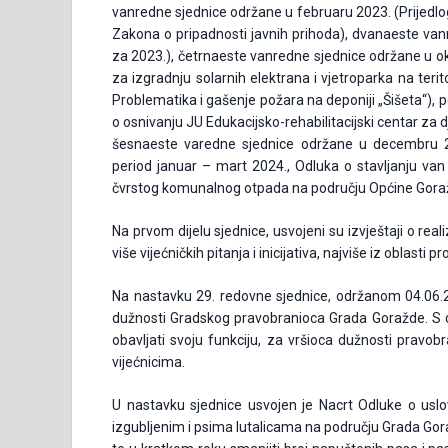
vanredne sjednice održane u februaru 2023. (Prijedlog 
Zakona o pripadnosti javnih prihoda), dvanaeste v
za 2023.), četrnaeste vanredne sjednice održane u ok
za izgradnju solarnih elektrana i vjetroparka na ter
Problematika i gašenje požara na deponiji „Šišeta“)
o osnivanju JU Edukacijsko-rehabilitacijski centar za
šesnaeste varedne sjednice održane u decembru 2
period januar – mart 2024., Odluka o stavljanju va
čvrstog komunalnog otpada na području Općine Gora
Na prvom dijelu sjednice, usvojeni su izvještaji o real
više vijećničkih pitanja i inicijativa, najviše iz oblast
Na nastavku 29. redovne sjednice, održanom 04.06.2
dužnosti Gradskog pravobranioca Grada Goražde. S 
obavljati svoju funkciju, za vršioca dužnosti pravo
vijećnicima.
U nastavku sjednice usvojen je Nacrt Odluke o usl
izgubljenim i psima lutalicama na području Grada Gor