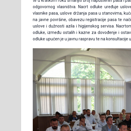
te u kratkom roku smanjiti broj napuštenih pasa i pas
odgovornog vlasništva. Nacrt odluke uređuje uslo
vlasnike pasa, uslove držanja pasa u stanovima, kuć
na javne površine, obavezu registracije pasa te nač
uslove i dužnosti azila i higijenskog servisa. Nacr
odluke, između ostalih i kazne za dovođenje i ostavlj
odluke upućen je u javnu raspravu te na konsultacije 