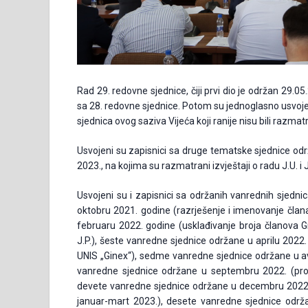
Rad 29. redovne sjednice, čiji prvi dio je održan 29.
sa 28. redovne sjednice. Potom su jednoglasno usvojen
sjednica ovog saziva Vijeća koji ranije nisu bili razmatr
Usvojeni su zapisnici sa druge tematske sjednice od
2023., na kojima su razmatrani izvještaji o radu J.U. i J
Usvojeni su i zapisnici sa održanih vanrednih sjedni
oktobru 2021. godine (razrješenje i imenovanje član
februaru 2022. godine (usklađivanje broja članova Gr
J.P.), šeste vanredne sjednice održane u aprilu 2022.
UNIS „Ginex“), sedme vanredne sjednice održane u 
vanredne sjednice održane u septembru 2022. (probl
devete vanredne sjednice održane u decembru 2022.
januar-mart 2023.), desete vanredne sjednice održ