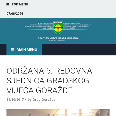
TOP MENU
07/08/2026
GRADSKO VIJEĆE GRADA
GORAŽDA
MAIN MENU
ODRŽANA 5. REDOVNA
SJEDNICA GRADSKOG
VIJEĆA GORAŽDE
31/10/2017
-
by
Grad Goražde