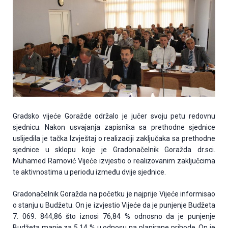
Gradsko vijeće Goražde održalo je jučer svoju petu redovnu
sjednicu. Nakon usvajanja zapisnika sa prethodne sjednice
uslijedila je tačka Izvještaj o realizaciji zaključaka sa prethodne
sjednice u sklopu koje je Gradonačelnik Goražda dr.sci.
Muhamed Ramović Vijeće izvjestio o realizovanim zaključcima
te aktivnostima u periodu između dvije sjednice.
Gradonačelnik Goražda na početku je najprije Vijeće informisao
o stanju u Budžetu. On je izvjestio Vijeće da je punjenje Budžeta
7. 069. 844,86 što iznosi 76,84 % odnosno da je punjenje
Budžeta manje za 5,14 % u odnosu na planirane prihode. On je