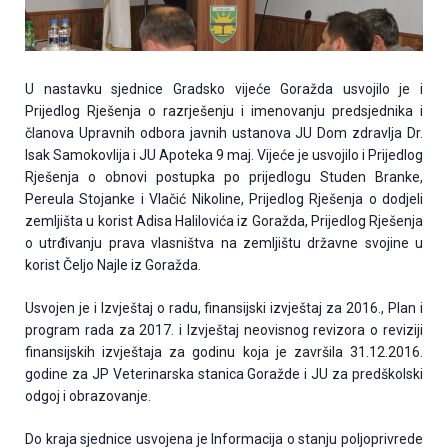
U nastavku sjednice Gradsko vijeće Goražda usvojilo je i
Prijedlog Rješenja o razrješenju i imenovanju predsjednika i
članova Upravnih odbora javnih ustanova JU Dom zdravlja Dr.
Isak Samokovlija i JU Apoteka 9 maj. Vijeće je usvojilo i Prijedlog
Rješenja o obnovi postupka po prijedlogu Studen Branke,
Pereula Stojanke i Vlačić Nikoline, Prijedlog Rješenja o dodjeli
zemljišta u korist Adisa Halilovića iz Goražda, Prijedlog Rješenja
o utrđivanju prava vlasništva na zemljištu državne svojine u
korist Čeljo Najle iz Goražda.
Usvojen je i Izvještaj o radu, finansijski izvještaj za 2016., Plan i
program rada za 2017. i Izvještaj neovisnog revizora o reviziji
finansijskih izvještaja za godinu koja je završila 31.12.2016.
godine za JP Veterinarska stanica Goražde i JU za predškolski
odgoj i obrazovanje.
Do kraja sjednice usvojena je Informacija o stanju poljoprivrede