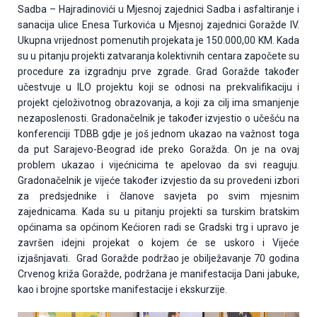
Sadba – Hajradinovići u Mjesnoj zajednici Sadba i asfaltiranje i
sanacija ulice Enesa Turkovića u Mjesnoj zajednici Goražde IV.
Ukupna vrijednost pomenutih projekata je 150.000,00 KM. Kada
su u pitanju projekti zatvaranja kolektivnih centara započete su
procedure za izgradnju prve zgrade. Grad Goražde također
učestvuje u ILO projektu koji se odnosi na prekvalifikaciju i
projekt cjeloživotnog obrazovanja, a koji za cilj ima smanjenje
nezaposlenosti. Gradonačelnik je također izvjestio o učešću na
konferenciji TDBB gdje je još jednom ukazao na važnost toga
da put Sarajevo-Beograd ide preko Goražda. On je na ovaj
problem ukazao i vijećnicima te apelovao da svi reaguju.
Gradonačelnik je vijeće također izvjestio da su provedeni izbori
za predsjednike i članove savjeta po svim mjesnim
zajednicama. Kada su u pitanju projekti sa turskim bratskim
općinama sa općinom Kećioren radi se Gradski trg i upravo je
završen idejni projekat o kojem će se uskoro i Vijeće
izjašnjavati. Grad Goražde podržao je obilježavanje 70 godina
Crvenog križa Goražde, podržana je manifestacija Dani jabuke,
kao i brojne sportske manifestacije i ekskurzije.