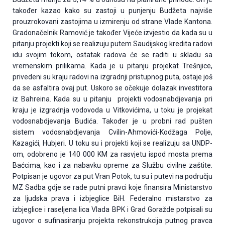
također kazao kako su zastoji u punjenju Budžeta najviše
prouzrokovani zastojima u izmirenju od strane Vlade Kantona.
Gradonačelnik Ramović je također Vijeće izvjestio da kada su u
pitanju projekti koji se realizuju putem Saudijskog kredita radovi
idu svojim tokom, ostatak radova će se raditi u skladu sa
vremenskim prilikama. Kada je u pitanju projekat Trešnjice,
privedeni su kraju radovi na izgradnji pristupnog puta, ostaje još
da se asfaltira ovaj put. Uskoro se očekuje dolazak investitora
iz Bahreina. Kada su u pitanju projekti vodosnabdjevanja pri
kraju je izgradnja vodovoda u Vitkovićima, u toku je projekat
vodosnabdjevanja Budića. Također je u probni rad pušten
sistem vodosnabdjevanja Cvilin-Ahmovići-Kodžaga Polje,
Kazagići, Hubjeri. U toku su i projekti koji se realizuju sa UNDP-
om, odobreno je 140 000 KM za rasvjetu ispod mosta prema
Baćcima, kao i za nabavku opreme za Službu civilne zaštite.
Potpisan je ugovor za put Vran Potok, tu su i putevi na području
MZ Sadba gdje se rade putni pravci koje finansira Ministarstvo
za ljudska prava i izbjeglice BiH. Federalno mistarstvo za
izbjeglice i raseljena lica Vlada BPK i Grad Goražde potpisali su
ugovor o sufinasiranju projekta rekonstrukcija putnog pravca