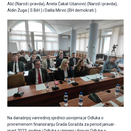
Alić (Narod i pravda), Anela Čakal-Ušanović (Narod i pravda),
Aldin Žuga ( S BiH ) i Dalila Mirvić (BH demokrati ).
Na današnjoj vanrednoj sjednici usvojena je Odluka o
privremenom finansiranju Grada Goražda za period januar-
mart 2023. godine i Odluka o izmjeni i dopuni Odluke o