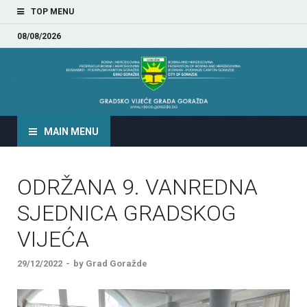
TOP MENU
08/08/2026
GRADSKO VIJEĆE GRADA
GORAŽDA
MAIN MENU
ODRŽANA 9. VANREDNA
SJEDNICA GRADSKOG
VIJEĆA
29/12/2022
-
by
Grad Goražde