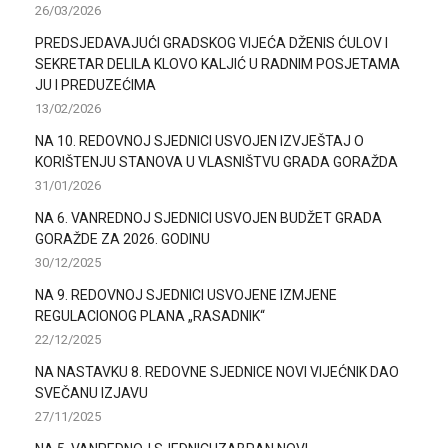
26/03/2026
PREDSJEDAVAJUĆI GRADSKOG VIJEĆA DŽENIS ĆULOV I
SEKRETAR DELILA KLOVO KALJIĆ U RADNIM POSJETAMA
JU I PREDUZEĆIMA
13/02/2026
NA 10. REDOVNOJ SJEDNICI USVOJEN IZVJEŠTAJ O
KORIŠTENJU STANOVA U VLASNIŠTVU GRADA GORAŽDA
31/01/2026
NA 6. VANREDNOJ SJEDNICI USVOJEN BUDŽET GRADA
GORAŽDE ZA 2026. GODINU
30/12/2025
NA 9. REDOVNOJ SJEDNICI USVOJENE IZMJENE
REGULACIONOG PLANA „RASADNIK“
22/12/2025
NA NASTAVKU 8. REDOVNE SJEDNICE NOVI VIJEĆNIK DAO
SVEČANU IZJAVU
27/11/2025