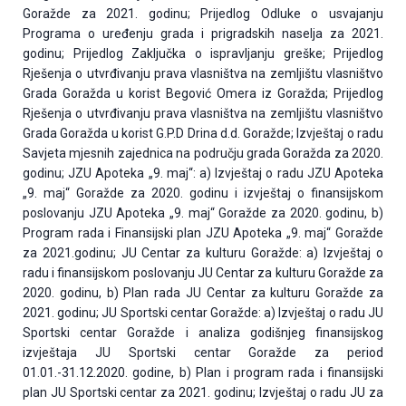
Goražde za 2021. godinu; Prijedlog Odluke o usvajanju
Programa o uređenju grada i prigradskih naselja za 2021.
godinu; Prijedlog Zaključka o ispravljanju greške; Prijedlog
Rješenja o utvrđivanju prava vlasništva na zemljištu vlasništvo
Grada Goražda u korist Begović Omera iz Goražda; Prijedlog
Rješenja o utvrđivanju prava vlasništva na zemljištu vlasništvo
Grada Goražda u korist G.P.D Drina d.d. Goražde; Izvještaj o radu
Savjeta mjesnih zajednica na području grada Goražda za 2020.
godinu; JZU Apoteka „9. maj“: a) Izvještaj o radu JZU Apoteka
„9. maj“ Goražde za 2020. godinu i izvještaj o finansijskom
poslovanju JZU Apoteka „9. maj“ Goražde za 2020. godinu, b)
Program rada i Finansijski plan JZU Apoteka „9. maj“ Goražde
za 2021.godinu; JU Centar za kulturu Goražde: a) Izvještaj o
radu i finansijskom poslovanju JU Centar za kulturu Goražde za
2020. godinu, b) Plan rada JU Centar za kulturu Goražde za
2021. godinu; JU Sportski centar Goražde: a) Izvještaj o radu JU
Sportski centar Goražde i analiza godišnjeg finansijskog
izvještaja JU Sportski centar Goražde za period
01.01.-31.12.2020. godine, b) Plan i program rada i finansijski
plan JU Sportski centar za 2021. godinu; Izvještaj o radu JU za