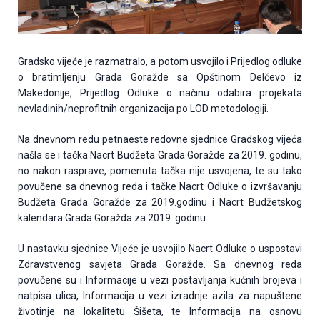
Gradsko vijeće je razmatralo, a potom usvojilo i Prijedlog odluke
o bratimljenju Grada Goražde sa Opštinom Delčevo iz
Makedonije, Prijedlog Odluke o načinu odabira projekata
nevladinih/neprofitnih organizacija po LOD metodologiji.
Na dnevnom redu petnaeste redovne sjednice Gradskog vijeća
našla se i tačka Nacrt Budžeta Grada Goražde za 2019. godinu,
no nakon rasprave, pomenuta tačka nije usvojena, te su tako
povučene sa dnevnog reda i tačke Nacrt Odluke o izvršavanju
Budžeta Grada Goražde za 2019.godinu i Nacrt Budžetskog
kalendara Grada Goražda za 2019. godinu.
U nastavku sjednice Vijeće je usvojilo Nacrt Odluke o uspostavi
Zdravstvenog savjeta Grada Goražde. Sa dnevnog reda
povučene su i Informacije u vezi postavljanja kućnih brojeva i
natpisa ulica, Informacija u vezi izradnje azila za napuštene
životinje na lokalitetu Šišeta, te Informacija na osnovu