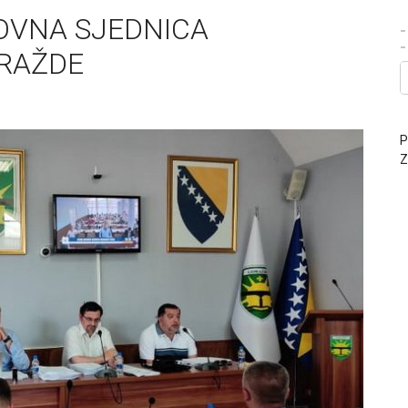
OVNA SJEDNICA
-
RAŽDE
P
Z