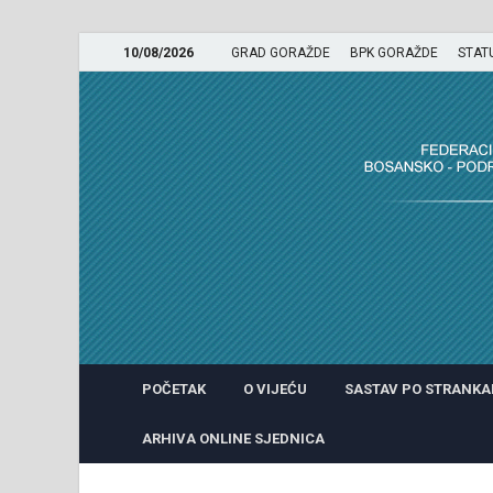
10/08/2026
GRAD GORAŽDE
BPK GORAŽDE
STAT
GRADSKO VIJEĆE GRADA 
POČETAK
O VIJEĆU
SASTAV PO STRANK
ARHIVA ONLINE SJEDNICA