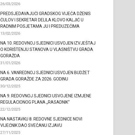
26/03/2026
PREDSJEDAVAJUĆI GRADSKOG VIJEĆA DŽENIS
ĆULOV I SEKRETAR DELILA KLOVO KALJIĆ U
RADNIM POSJETAMA JU I PREDUZEĆIMA
13/02/2026
NA 10. REDOVNOJ SJEDNICI USVOJEN IZVJEŠTAJ
O KORIŠTENJU STANOVA U VLASNIŠTVU GRADA
GORAŽDA
31/01/2026
NA 6. VANREDNOJ SJEDNICI USVOJEN BUDŽET
GRADA GORAŽDE ZA 2026. GODINU
30/12/2025
NA 9. REDOVNOJ SJEDNICI USVOJENE IZMJENE
REGULACIONOG PLANA „RASADNIK“
22/12/2025
NA NASTAVKU 8. REDOVNE SJEDNICE NOVI
VIJEĆNIK DAO SVEČANU IZJAVU
27/11/2025