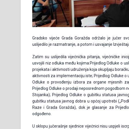
Gradsko vijeće Grada Goražda održalo je jučer s
uslijedilo je razmatranje, a potom i usvajanje Izvještaj
Zatim su uslijedila vijećnička pitanja, vijećničke ini
usvojili niz odluka među kojima:Prijedlog Odluke o usl
projekata i aktivnosti udruženja koja okupljaju boračk
aktivnosti za implementaciju iste; Prijedlog Odluke o
Odluke o provođenju izbora za organe mjesnih za
Prijedlog Odluke o prodaji neposrednom pogodbom ne
Stojanka); Prijedlog Odluke o gubitku statusa javnog
gubitku statusa javnog dobra u općoj upotrebi („Po
Raze i Grada Goražda), dok je glasanje za Prijedl
odgođeno.
U sklopu jučerašnje sjednice vijećnici nisu uspjeli i