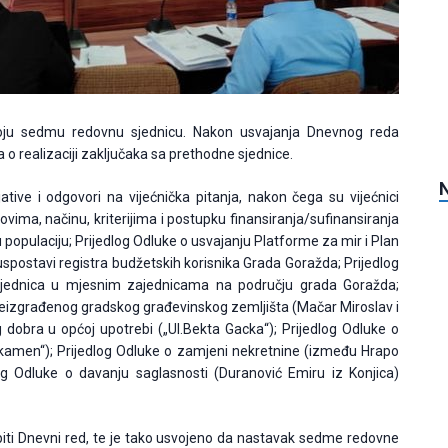
voju sedmu redovnu sjednicu. Nakon usvajanja Dnevnog reda
a o realizaciji zaključaka sa prethodne sjednice.
cijative i odgovori na vijećnička pitanja, nakon čega su vijećnici
ovima, načinu, kriterijima i postupku finansiranja/sufinansiranja
u populaciju; Prijedlog Odluke o usvajanju Platforme za mir i Plan
 uspostavi registra budžetskih korisnika Grada Goražda; Prijedlog
jednica u mjesnim zajednicama na području grada Goražda;
izgrađenog gradskog građevinskog zemljišta (Mačar Miroslav i
 dobra u općoj upotrebi („Ul.Bekta Gacka“); Prijedlog Odluke o
dkamen“); Prijedlog Odluke o zamjeni nekretnine (između Hrapo
og Odluke o davanju saglasnosti (Duranović Emiru iz Konjica)
scrpiti Dnevni red, te je tako usvojeno da nastavak sedme redovne