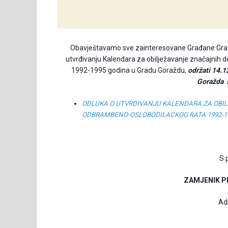
Obavještavamo sve zainteresovane Građane Gra
utvrđivanju Kalendara za obilježavanje značajnih d
1992-1995 godina u Gradu Goraždu,
održati 14.12
Goražda s
ODLUKA O UTVRDIVANJU KALENDARA ZA OBIL
ODBRAMBENO-OSLOBODILACKOG RATA 1992-1
S 
ZAMJENIK
P
Adi