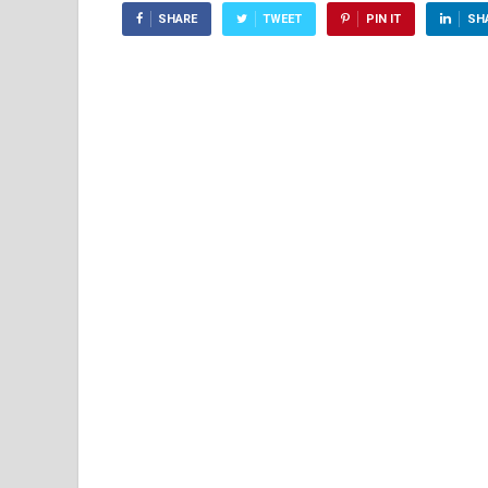
SHARE
TWEET
PIN IT
SH