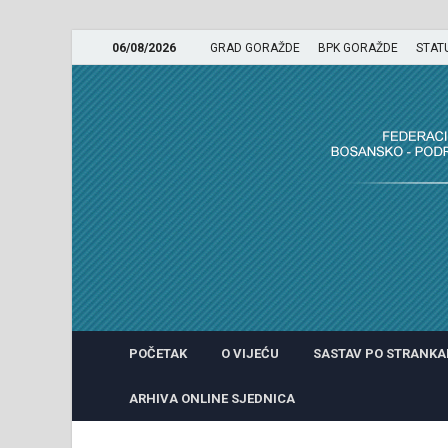
06/08/2026
GRAD GORAŽDE
BPK GORAŽDE
STAT
GRADSKO VIJEĆE GRADA 
POČETAK
O VIJEĆU
SASTAV PO STRANK
ARHIVA ONLINE SJEDNICA