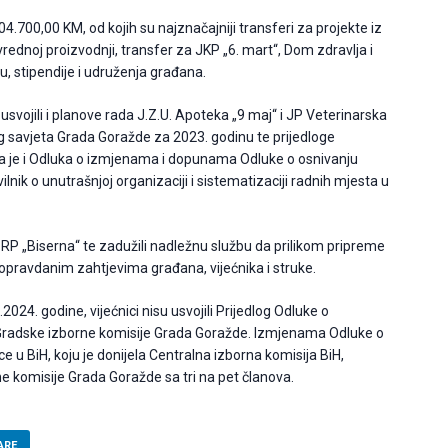
4.700,00 KM, od kojih su najznačajniji transferi za projekte iz
rivrednoj proizvodnji, transfer za JKP „6. mart“, Dom zdravlja i
u, stipendije i udruženja građana.
usvojili i planove rada J.Z.U. Apoteka „9 maj“ i JP Veterinarska
g savjeta Grada Goražde za 2023. godinu te prijedloge
a je i Odluka o izmjenama i dopunama Odluke o osnivanju
nik o unutrašnjoj organizaciji i sistematizaciji radnih mjesta u
na RP „Biserna“ te zadužili nadležnu službu da prilikom pripreme
opravdanim zahtjevima građana, vijećnika i struke.
024. godine, vijećnici nisu usvojili Prijedlog Odluke o
 Gradske izborne komisije Grada Goražde. Izmjenama Odluke o
e u BiH, koju je donijela Centralna izborna komisija BiH,
e komisije Grada Goražde sa tri na pet članova.
ARE