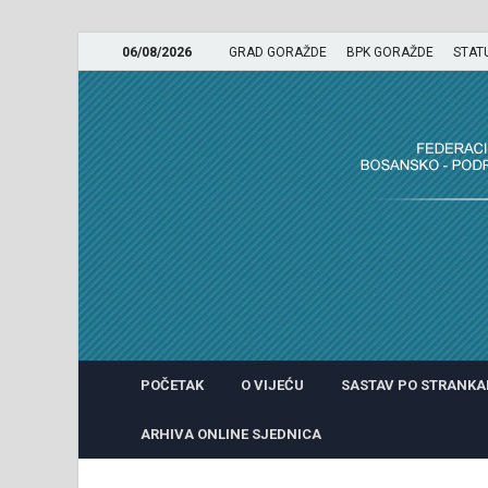
06/08/2026
GRAD GORAŽDE
BPK GORAŽDE
STAT
GRADSKO VIJEĆE GRADA 
POČETAK
O VIJEĆU
SASTAV PO STRANK
ARHIVA ONLINE SJEDNICA