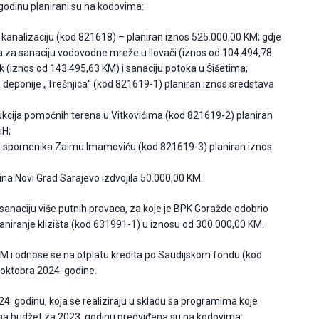
 godinu planirani su na kodovima:
kanalizaciju (kod 821618) – planiran iznos 525.000,00 KM; gdje
 za sanaciju vodovodne mreže u Ilovači (iznos od 104.494,78
k (iznos od 143.495,63 KM) i sanaciju potoka u Šišetima;
a deponije „Trešnjica“ (kod 821619-1) planiran iznos sredstava
rukcija pomoćnih terena u Vitkovićima (kod 821619-2) planiran
iH;
nja spomenika Zaimu Imamoviću (kod 821619-3) planiran iznos
na Novi Grad Sarajevo izdvojila 50.000,00 KM.
sanaciju više putnih pravaca, za koje je BPK Goražde odobrio
aniranje klizišta (kod 631991-1) u iznosu od 300.000,00 KM.
M i odnose se na otplatu kredita po Saudijskom fondu (kod
 oktobra 2024. godine.
24. godinu, koja se realiziraju u skladu sa programima koje
na budžet za 2023. godinu predviđena su na kodovima: