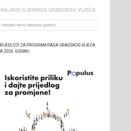
- NAJAVE SJEDNICA GRADSKOG VIJEĆA
Trenutno nema zakazane sjednice
RIJEDLOZI ZA PROGRAM RADA GRADSKOG VIJEĆA
A 2026. GODINU