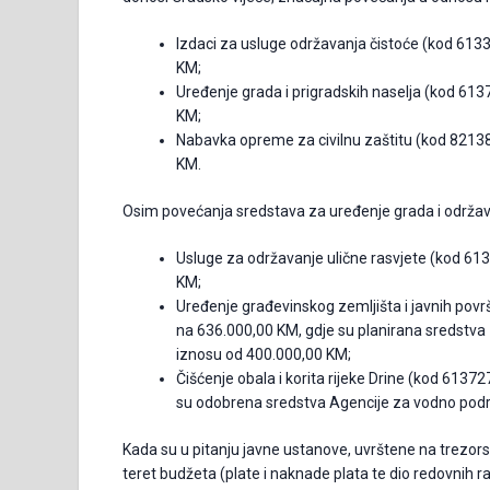
Izdaci za usluge održavanja čistoće (kod 61
KM;
Uređenje grada i prigradskih naselja (kod 61
KM;
Nabavka opreme za civilnu zaštitu (kod 8213
KM.
Osim povećanja sredstava za uređenje grada i održava
Usluge za održavanje ulične rasvjete (kod 6
KM;
Uređenje građevinskog zemljišta i javnih pov
na 636.000,00 KM, gdje su planirana sredstva
iznosu od 400.000,00 KM;
Čišćenje obala i korita rijeke Drine (kod 613
su odobrena sredstva Agencije za vodno podru
Kada su u pitanju javne ustanove, uvrštene na trezor
teret budžeta (plate i naknade plata te dio redovnih ras