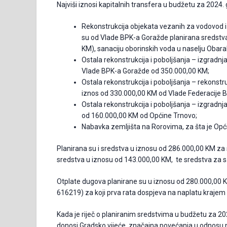
Najviši iznosi kapitalnih transfera u budžetu za 2024.
Rekonstrukcija objekata vezanih za vodovod i 
su od Vlade BPK-a Goražde planirana sredstva
KM), sanaciju oborinskih voda u naselju Obara
Ostala rekonstrukcija i poboljšanja – izgradnj
Vlade BPK-a Goražde od 350.000,00 KM;
Ostala rekonstrukcija i poboljšanja – rekonst
iznos od 330.000,00 KM od Vlade Federacije B
Ostala rekonstrukcija i poboljšanja – izgrad
od 160.000,00 KM od Općine Trnovo;
Nabavka zemljišta na Rorovima, za šta je Opći
Planirana su i sredstva u iznosu od 286.000,00 KM za 
sredstva u iznosu od 143.000,00 KM, te sredstva za s
Otplate dugova planirane su u iznosu od 280.000,00 K
616219) za koji prva rata dospjeva na naplatu krajem
Kada je riječ o planiranim sredstvima u budžetu za 20
donosi Gradsko vijeće, značajna povećanja u odnosu 