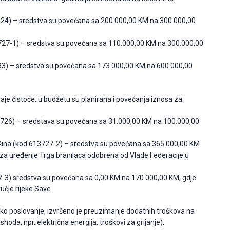
3324) – sredstva su povećana sa 200.000,00 KM na 300.000,00
3727-1) – sredstva su povećana sa 110.000,00 KM na 300.000,00
83) – sredstva su povećana sa 173.000,00 KM na 600.000,00
je čistoće, u budžetu su planirana i povećanja iznosa za:
13726) – sredstava su povećana sa 31.000,00 KM na 100.000,00
ršina (kod 613727-2) – sredstva su povećana sa 365.000,00 KM
 za uređenje Trga branilaca odobrena od Vlade Federacije u
727-3) sredstva su povećana sa 0,00 KM na 170.000,00 KM, gdje
čje rijeke Save.
sko poslovanje, izvršeno je preuzimanje dodatnih troškova na
hoda, npr. električna energija, troškovi za grijanje).