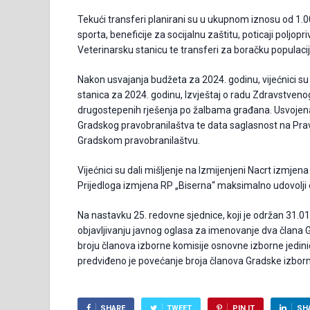
Tekući transferi planirani su u ukupnom iznosu od 1.00
sporta, beneficije za socijalnu zaštitu, poticaji poljop
Veterinarsku stanicu te transferi za boračku populacij
Nakon usvajanja budžeta za 2024. godinu, vijećnici su 
stanica za 2024. godinu, Izvještaj o radu Zdravstveno
drugostepenih rješenja po žalbama građana. Usvojen
Gradskog pravobranilaštva te data saglasnost na Pravil
Gradskom pravobranilaštvu.
Vijećnici su dali mišljenje na Izmijenjeni Nacrt izmje
Prijedloga izmjena RP „Biserna“ maksimalno udovolji 
Na nastavku 25. redovne sjednice, koji je održan 31.01.2
objavljivanju javnog oglasa za imenovanje dva člana
broju članova izborne komisije osnovne izborne jedinic
predviđeno je povećanje broja članova Gradske izborn
SHARE
TWEET
PIN IT
SH