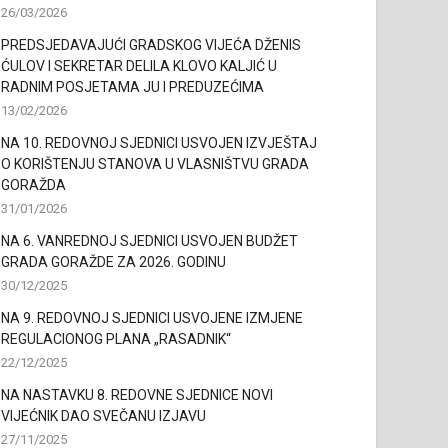
26/03/2026
PREDSJEDAVAJUĆI GRADSKOG VIJEĆA DŽENIS
ĆULOV I SEKRETAR DELILA KLOVO KALJIĆ U
RADNIM POSJETAMA JU I PREDUZEĆIMA
13/02/2026
NA 10. REDOVNOJ SJEDNICI USVOJEN IZVJEŠTAJ
O KORIŠTENJU STANOVA U VLASNIŠTVU GRADA
GORAŽDA
31/01/2026
NA 6. VANREDNOJ SJEDNICI USVOJEN BUDŽET
GRADA GORAŽDE ZA 2026. GODINU
30/12/2025
NA 9. REDOVNOJ SJEDNICI USVOJENE IZMJENE
REGULACIONOG PLANA „RASADNIK“
22/12/2025
NA NASTAVKU 8. REDOVNE SJEDNICE NOVI
VIJEĆNIK DAO SVEČANU IZJAVU
27/11/2025