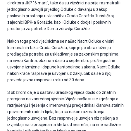
direktora JKP ‘’6 mart’’, tako da su vijećnici najprije razmatrali i
jednoglasno usvojili prijedlog Odluke o davanju u zakup
poslovnih prostorija u vlasništvu Grada Goražda Turističkoj
zajednici BPK-a Goražde, kao i Odluke o dodjeli poslovnih
prostorija za potrebe Doma zdravlja Goražde.
Nakon toga pred vijećnicima se našao Nacrt Odluke o visini
komunalnih taksi Grada Goražda, koje je po obrazloženju
predlagača potreba za usklađivanje sa zakonskim propisima
na nivou Kantna, obzirom da su u septembru prošle godine
usvojene izmjene i dopune kantonalnog zakona. Nacrt Odluke
nakon kraće rasprave je usvojen uz zaključak da se o njoj
provede javna rasprava u roku od 30 dana.
S obzirom da je u sastavu Gradskog vijeća došlo do znatnih
promjena na vanrednoj sjednici Vijeća našla su se i rješenja o
razrješenju i rješenja o imenovanju predjednika i članova stalnih
i povremenih radnih tijela, koja su nakon razmatranja
jednoglasno usvojena. Bez rasprave je usvojen niz rješenja o
izvještajima o procjenama šteta od nesreća , na ime nadležne