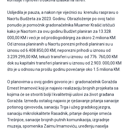
komisije I njihovih troškova izlaska na teren.
Uslijedila je pauza, a nakon nje vijećnici su krenuliu raspravu o
Nacrtu Budžeta za 2023. Godinu. Obrazloženje po ovoj tačci
ponudio je pomoćnik gradonačelnika Muamer Krašić ističući
kako je Nacrtom za ovu godinu Budžet planiran za 13.328.
000,00 KM i veći je od prošlogodišnjeg za skoro 2 miliona KM.
Od iznosa planiranih u Nacrtu porezni prihodi planirani su u
iznosu od 6.408.850,00 KM, neporezni prihodi u iznosu od
3.239.299,00 KM, tekući transferi u iznosu od 776. 760,00 KM
dok su kapitalni transferi planirani u iznosu od 2.903. 000,00 KM
što je u odnosu na prošlu godinu povećanje oko 1.5 miliona KM.
O planovima u ovoj godini govorio je i gradonačelnik Goražda
Ernest Imamović koji je najavio realizaciju brojnih projekata sa
kojima će se stvoriti bolji I kvalitetniji uslovi za život građana
Goražda. Između ostalog najavio je rješavanje pitanja sanacije
potisnog cjevovoda, sanaciju Trga i užeg gradskog jezgra,
sanaciju mikrolokalitete Rasadnik, pitanje deponije smeća
Trešnjice, sanacije brojnih putnih komunikacija, izgradnje
muzeja, spomenika Zaimu Imamoviću, uređenju naselja