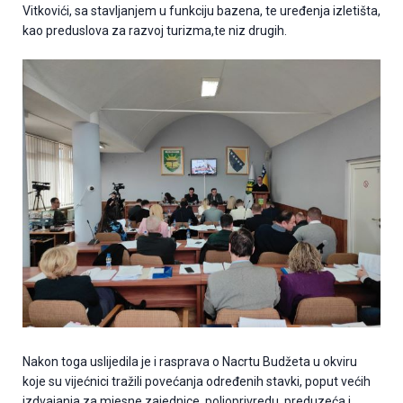
Vitkovići, sa stavljanjem u funkciju bazena, te uređenja izletišta,
kao preduslova za razvoj turizma,te niz drugih.
Nakon toga uslijedila je i rasprava o Nacrtu Budžeta u okviru
koje su vijećnici tražili povećanja određenih stavki, poput većih
izdvajanja za mjesne zajednice, poljoprivredu, preduzeća i