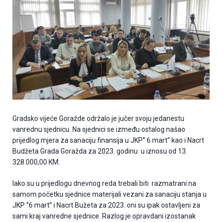
Gradsko vijeće Goražde održalo je jučer svoju jedanestu
vanrednu sjednicu. Na sjednici se između ostalog našao
prijedlog mjera za sanaciju finansija u JKP’’ 6 mart’’ kao i Nacrt
Budžeta Grada Goražda za 2023. godinu u iznosu od 13.
328.000,00 KM.
Iako su u prijedlogu dnevnog reda trebali biti razmatrani na
samom početku sjednice materijali vezani za sanaciju stanja u
JKP ‘’6 mart’’ i Nacrt Bužeta za 2023. oni su ipak ostavljeni za
sami kraj vanredne sjednice. Razlog je opravdani izostanak