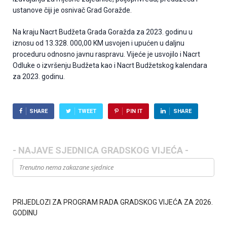
ustanove čiji je osnivač Grad Goražde.
Na kraju Nacrt Budžeta Grada Goražda za 2023. godinu u
iznosu od 13.328. 000,00 KM usvojen i upućen u daljnu
proceduru odnosno javnu raspravu. Vijeće je usvojilo i Nacrt
Odluke o izvršenju Budžeta kao i Nacrt Budžetskog kalendara
za 2023. godinu.
SHARE
TWEET
PIN IT
SHARE
- NAJAVE SJEDNICA GRADSKOG VIJEĆA -
Trenutno nema zakazane sjednice
PRIJEDLOZI ZA PROGRAM RADA GRADSKOG VIJEĆA ZA 2026.
GODINU