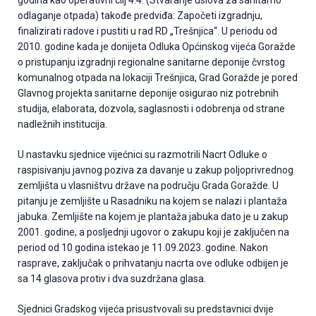
godina kao operativni cilj 4.4. (Stvaranje uslova za sanitarno
odlaganje otpada) takođe predviđa: Započeti izgradnju,
finalizirati radove i pustiti u rad RD „Trešnjica“. U periodu od
2010. godine kada je donijeta Odluka Općinskog vijeća Goražde
o pristupanju izgradnji regionalne sanitarne deponije čvrstog
komunalnog otpada na lokaciji Trešnjica, Grad Goražde je pored
Glavnog projekta sanitarne deponije osigurao niz potrebnih
studija, elaborata, dozvola, saglasnosti i odobrenja od strane
nadležnih institucija.
U nastavku sjednice vijećnici su razmotrili Nacrt Odluke o
raspisivanju javnog poziva za davanje u zakup poljoprivrednog
zemljišta u vlasništvu države na području Grada Goražde. U
pitanju je zemljište u Rasadniku na kojem se nalazi i plantaža
jabuka. Zemljište na kojem je plantaža jabuka dato je u zakup
2001. godine, a posljednji ugovor o zakupu koji je zaključen na
period od 10 godina istekao je 11.09.2023. godine. Nakon
rasprave, zaključak o prihvatanju nacrta ove odluke odbijen je
sa 14 glasova protiv i dva suzdržana glasa.
Sjednici Gradskog vijeća prisustvovali su predstavnici dvije