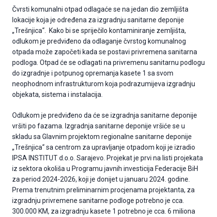
Čvrsti komunalni otpad odlagaće se na jedan dio zemljišta
lokacije koja je određena za izgradnju sanitarne deponije
„Trešnjica“. Kako bi se spriječilo kontaminiranje zemljišta,
odlukom je predviđeno da odlaganje čvrstog komunalnog
otpada može započeti kada se postavi privremena sanitarna
podloga. Otpad će se odlagati na privremenu sanitarnu podlogu
do izgradnje i potpunog opremanja kasete 1 sa svom
neophodnom infrastrukturom koja podrazumijeva izgradnju
objekata, sistema i instalacija.
Odlukom je predviđeno da će se izgradnja sanitarne deponije
vršiti po fazama. Izgradnja sanitarne deponije vršiće se u
skladu sa Glavnim projektom regionalne sanitarne deponije
„Trešnjica“ sa centrom za upravljanje otpadom koji je izradio
IPSA INSTITUT d.o.o. Sarajevo. Projekat je prvi na listi projekata
iz sektora okoliša u Programu javnih investicija Federacije BiH
za period 2024-2026, koji je donijet u januaru 2024. godine.
Prema trenutnim preliminarnim procjenama projektanta, za
izgradnju privremene sanitarne podloge potrebno je cca.
300.000 KM, za izgradnju kasete 1 potrebno je cca. 6 miliona