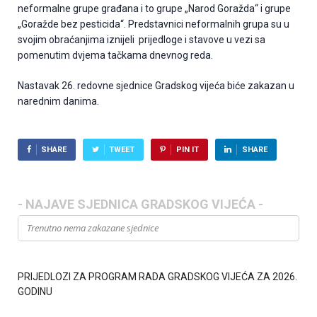
neformalne grupe građana i to grupe „Narod Goražda“ i grupe
„Goražde bez pesticida“. Predstavnici neformalnih grupa su u
svojim obraćanjima iznijeli prijedloge i stavove u vezi sa
pomenutim dvjema tačkama dnevnog reda.
Nastavak 26. redovne sjednice Gradskog vijeća biće zakazan u
narednim danima.
SHARE
TWEET
PIN IT
SHARE
- NAJAVE SJEDNICA GRADSKOG VIJEĆA -
Trenutno nema zakazane sjednice
PRIJEDLOZI ZA PROGRAM RADA GRADSKOG VIJEĆA ZA 2026.
GODINU