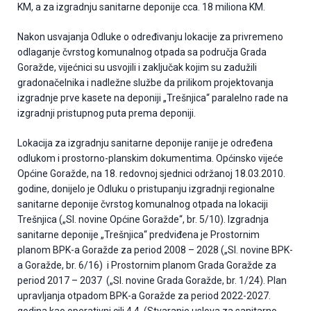
KM, a za izgradnju sanitarne deponije cca. 18 miliona KM.
Nakon usvajanja Odluke o određivanju lokacije za privremeno
odlaganje čvrstog komunalnog otpada sa područja Grada
Goražde, vijećnici su usvojili i zaključak kojim su zadužili
gradonačelnika i nadležne službe da prilikom projektovanja
izgradnje prve kasete na deponiji „Trešnjica“ paralelno rade na
izgradnji pristupnog puta prema deponiji.
Lokacija za izgradnju sanitarne deponije ranije je određena
odlukom i prostorno-planskim dokumentima. Općinsko vijeće
Općine Goražde, na 18. redovnoj sjednici održanoj 18.03.2010.
godine, donijelo je Odluku o pristupanju izgradnji regionalne
sanitarne deponije čvrstog komunalnog otpada na lokaciji
Trešnjica („Sl. novine Općine Goražde“, br. 5/10). Izgradnja
sanitarne deponije „Trešnjica“ predviđena je Prostornim
planom BPK-a Goražde za period 2008 – 2028 („Sl. novine BPK-
a Goražde, br. 6/16) i Prostornim planom Grada Goražde za
period 2017 – 2037 („Sl. novine Grada Goražde, br. 1/24). Plan
upravljanja otpadom BPK-a Goražde za period 2022-2027.