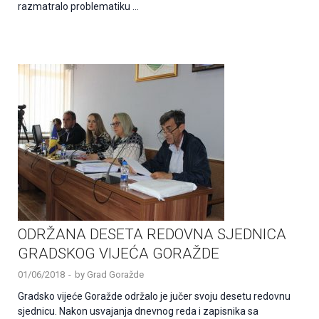
razmatralo problematiku …
ODRŽANA DESETA REDOVNA SJEDNICA
GRADSKOG VIJEĆA GORAŽDE
01/06/2018
-
by
Grad Goražde
Gradsko vijeće Goražde održalo je jučer svoju desetu redovnu
sjednicu. Nakon usvajanja dnevnog reda i zapisnika sa