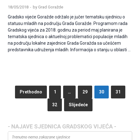
18/05/2018
-
by
Grad Goražde
Gradsko vijeće Goražde održalo je jučer tematsku sjednicu o
statusu mladih na području Grada Goražde. Programom rada
Gradskog vijeća za 2018. godinu za period maj planirana je
tematska sjednica o aktuelnoj problematici populacije mladih
na području lokalne zajednice Grada Goražda sa učešćem
predstavnika udruženja mladih. Informacija o stanju u oblasti …
Prethodno
1
…
29
30
31
32
Slijedeće
- NAJAVE SJEDNICA GRADSKOG VIJEĆA -
Trenutno nema zakazane sjednice