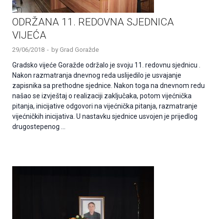
ODRŽANA 11. REDOVNA SJEDNICA
VIJEĆA
29/06/2018
-
by
Grad Goražde
Gradsko vijeće Goražde održalo je svoju 11. redovnu sjednicu .
Nakon razmatranja dnevnog reda uslijedilo je usvajanje
zapisnika sa prethodne sjednice. Nakon toga na dnevnom redu
našao se izvještaj o realizaciji zaključaka, potom vijećnička
pitanja, inicijative odgovori na vijećnička pitanja, razmatranje
vijećničkih inicijativa. U nastavku sjednice usvojen je prijedlog
drugostepenog …