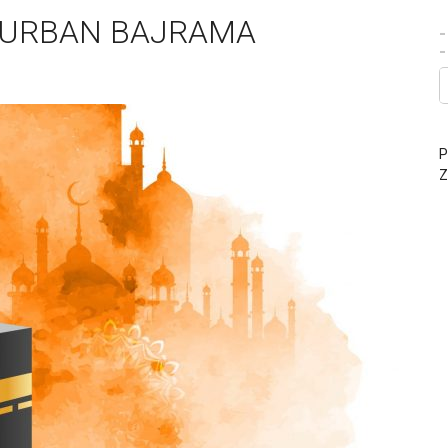
KURBAN BAJRAMA
-
P
Z