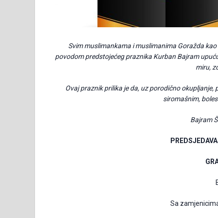
Svim
muslimankama i muslimanima Goražda kao i 
povodom predstojećeg praznika Kurban Bajram
upućuj
miru, zd
Ovaj praznik prilika je da, uz porodično okupljanj
siromašnim, bolesn
Bajram Š
PREDSJEDAVA
GR
B
Sa zamjenicima: 