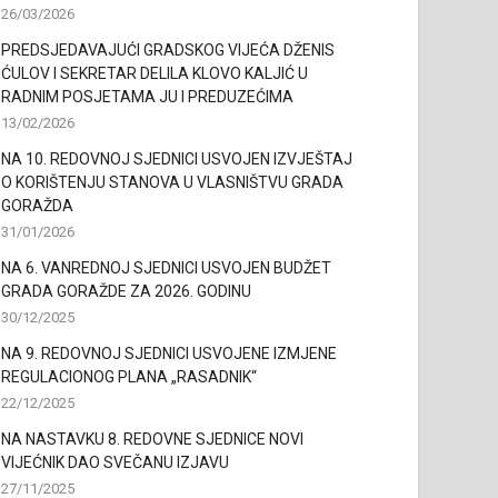
26/03/2026
PREDSJEDAVAJUĆI GRADSKOG VIJEĆA DŽENIS
ĆULOV I SEKRETAR DELILA KLOVO KALJIĆ U
RADNIM POSJETAMA JU I PREDUZEĆIMA
13/02/2026
NA 10. REDOVNOJ SJEDNICI USVOJEN IZVJEŠTAJ
O KORIŠTENJU STANOVA U VLASNIŠTVU GRADA
GORAŽDA
31/01/2026
NA 6. VANREDNOJ SJEDNICI USVOJEN BUDŽET
GRADA GORAŽDE ZA 2026. GODINU
30/12/2025
NA 9. REDOVNOJ SJEDNICI USVOJENE IZMJENE
REGULACIONOG PLANA „RASADNIK“
22/12/2025
NA NASTAVKU 8. REDOVNE SJEDNICE NOVI
VIJEĆNIK DAO SVEČANU IZJAVU
27/11/2025