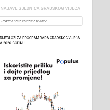
- NAJAVE SJEDNICA GRADSKOG VIJEĆA
Trenutno nema zakazane sjednice
RIJEDLOZI ZA PROGRAM RADA GRADSKOG VIJEĆA
A 2026. GODINU