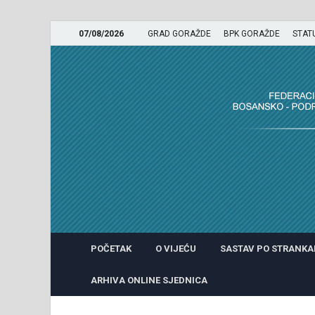
07/08/2026
GRAD GORAŽDE
BPK GORAŽDE
STAT
GRADSKO VIJEĆE GRADA 
POČETAK
O VIJEĆU
SASTAV PO STRANK
ARHIVA ONLINE SJEDNICA