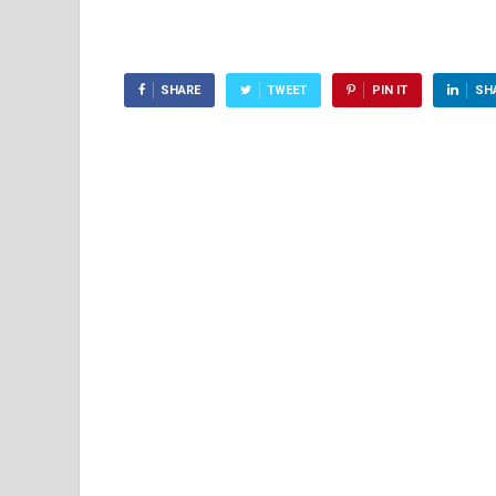
SHARE
TWEET
PIN IT
SH