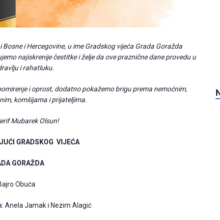
Bosne i Hercegovine, u ime Gradskog vijeća Grada Goražda
emo najiskrenije čestitke i želje da ove praznične dane provedu u
ravlju i rahatluku.
e, pomirenje i oprost, dodatno pokažemo brigu prema nemoćnim,
im, komšijama i prijateljima.
erif Mubarek Olsun!
JUĆI GRADSKOG VIJEĆA
ADA GORAŽDA
ajro Obuća
Anela Jamak i Nezim Alagić